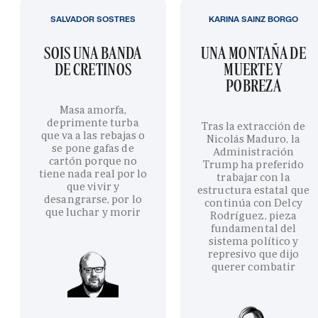
SALVADOR SOSTRES
KARINA SAINZ BORGO
SOIS UNA BANDA
UNA MONTAÑA DE
DE CRETINOS
MUERTE Y
POBREZA
Masa amorfa,
deprimente turba
Tras la extracción de
que va a las rebajas o
Nicolás Maduro, la
se pone gafas de
Administración
cartón porque no
Trump ha preferido
tiene nada real por lo
trabajar con la
que vivir y
estructura estatal que
desangrarse, por lo
continúa con Delcy
que luchar y morir
Rodríguez, pieza
fundamental del
sistema político y
represivo que dijo
querer combatir