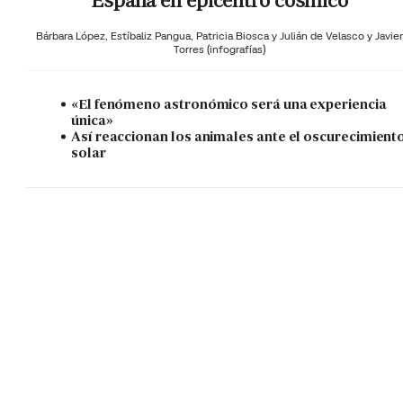
España en epicentro cósmico
Bárbara López,
Estíbaliz Pangua,
Patricia Biosca y
Julián de Velasco y Javier
Torres (infografías)
«El fenómeno astronómico será una experiencia
única»
Así reaccionan los animales ante el oscurecimient
solar