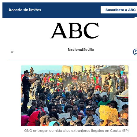
Saltar al contenido
Accede sin límites
Suscríbete a ABC
Nacional
Sevilla
ONG entregan comida a los extranjeros ilegales en Ceuta.
(EP)