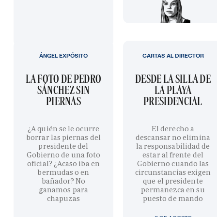
ÁNGEL EXPÓSITO
CARTAS AL DIRECTOR
LA FOTO DE PEDRO
DESDE LA SILLA DE
SÁNCHEZ SIN
LA PLAYA
PIERNAS
PRESIDENCIAL
¿A quién se le ocurre
El derecho a
borrar las piernas del
descansar no elimina
presidente del
la responsabilidad de
Gobierno de una foto
estar al frente del
oficial? ¿Acaso iba en
Gobierno cuando las
bermudas o en
circunstancias exigen
bañador? No
que el presidente
ganamos para
permanezca en su
chapuzas
puesto de mando