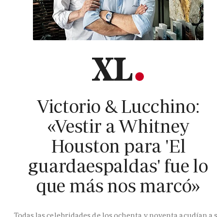
Victorio & Lucchino:
«Vestir a Whitney
Houston para 'El
guardaespaldas' fue lo
que más nos marcó»
Todas las celebridades de los ochenta y noventa acudían a 