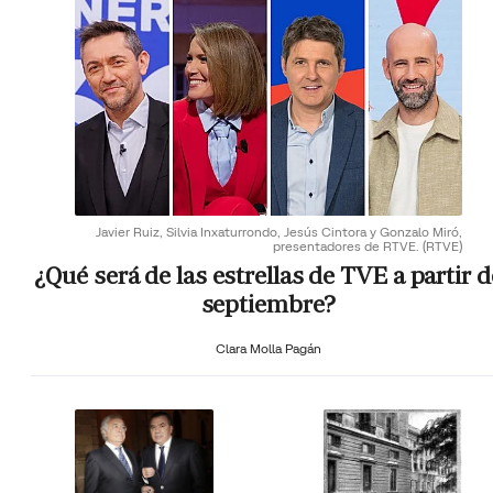
Javier Ruiz, Silvia Inxaturrondo, Jesús Cintora y Gonzalo Miró,
presentadores de RTVE.
(RTVE)
¿Qué será de las estrellas de TVE a partir d
septiembre?
Clara Molla Pagán