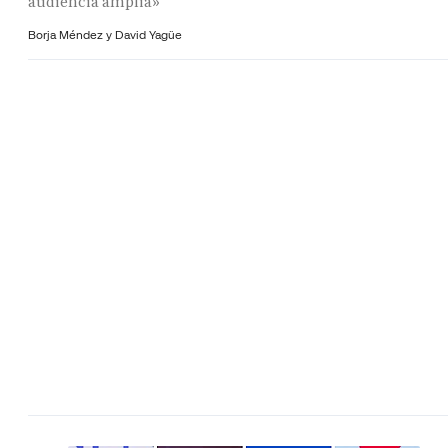
audiencia amplia»
Borja Méndez y
David Yagüe