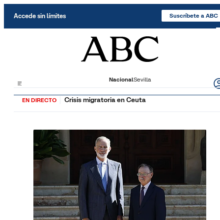
Saltar al contenido
Accede sin límites
Suscríbete a ABC
Nacional
Sevilla
Crisis migratoria en Ceuta
EN DIRECTO