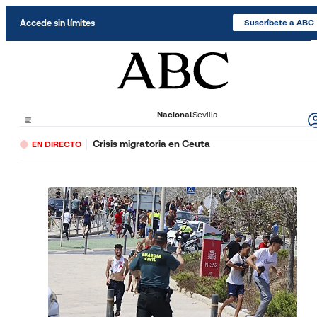
Saltar al contenido
Accede sin límites
Suscríbete a ABC
Nacional
Sevilla
Crisis migratoria en Ceuta
EN DIRECTO