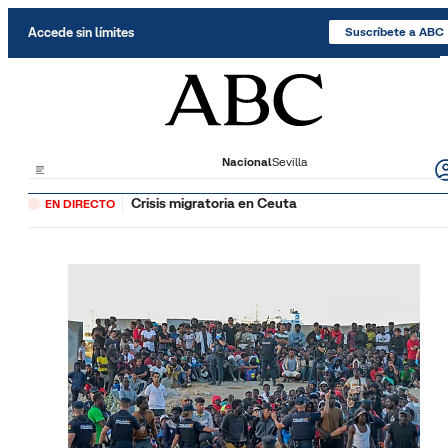
Saltar al contenido
Accede sin límites
Suscríbete a ABC
Nacional
Sevilla
Crisis migratoria en Ceuta
EN DIRECTO