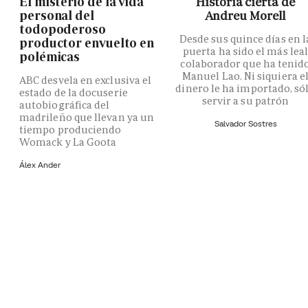
El misterio de la vida
Historia cierta de
personal del
Andreu Morell
todopoderoso
Desde sus quince días en l
productor envuelto en
puerta ha sido el más lea
polémicas
colaborador que ha tenid
Manuel Lao. Ni siquiera e
ABC desvela en exclusiva el
dinero le ha importado, só
estado de la docuserie
servir a su patrón
autobiográfica del
madrileño que llevan ya un
Salvador Sostres
tiempo produciendo
Womack y La Goota
Álex Ander