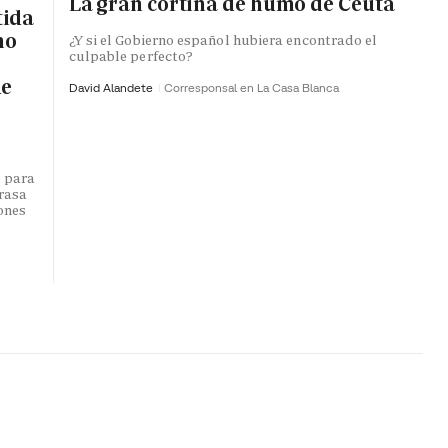
La gran cortina de humo de Ceuta
tida
no
¿Y si el Gobierno español hubiera encontrado el
culpable perfecto?
de
David Alandete
Corresponsal en La Casa Blanca
o para
trasa
lones