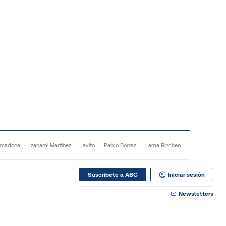
rcadona
Izanami Martínez
Javito
Pablo Borraz
Lama Rinchen
Suscribete a ABC
Iniciar sesión
Newsletters