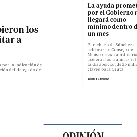
La ayuda prome
por el Gobierno 
llegará como
mínimo dentro 
bieron los
un mes
itar a
El rechazo de Sánchez a
celebrar un Consejo de
Ministros extraordinari
acelerar los trámites re
la disposición de 25 mil
s por la indicación de
claves para Ceuta
ción del delegado del
Joan Guirado