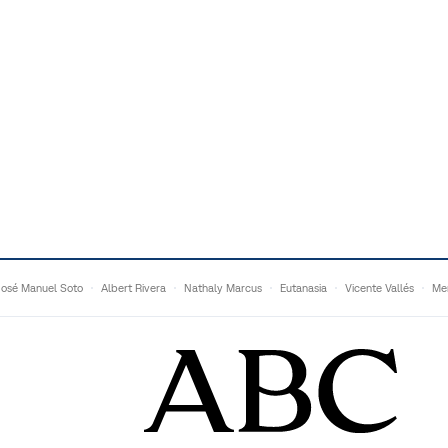
José Manuel Soto
Albert Rivera
Nathaly Marcus
Eutanasia
Vicente Vallés
Me
Adrián Quevedo
Ganaderos
Matteo Grandi