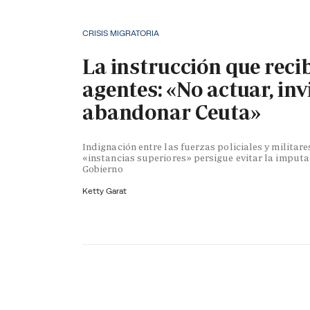
CRISIS MIGRATORIA
La instrucción que reci
agentes: «No actuar, inv
abandonar Ceuta»
Indignación entre las fuerzas policiales y militare
«instancias superiores» persigue evitar la imputa
Gobierno
Ketty Garat