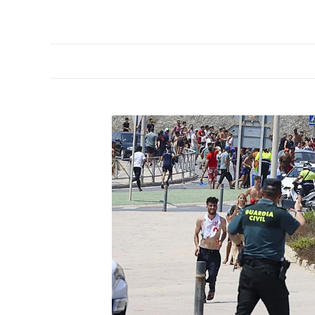
PORTADA
OPINIÓN
ESPAÑA
MADRID
INTE