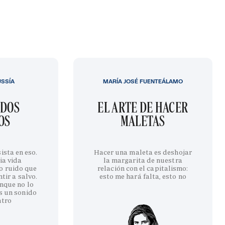
USSÍA
MARÍA JOSÉ FUENTEÁLAMO
IDOS
EL ARTE DE HACER
OS
MALETAS
ista en eso.
Hacer una maleta es deshojar
ia vida
la margarita de nuestra
o ruido que
relación con el capitalismo:
tir a salvo.
esto me hará falta, esto no
nque no lo
s un sonido
ntro