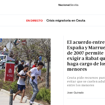
Nacional
Sevilla
Crisis migratoria en Ceuta
EN DIRECTO
RNACIONAL
ECONOMÍA
DEPORTES
SOCIEDAD
CULTURA
GENTE
PLAY
HISTORIA
ÚLTI
El acuerdo entre
España y Marru
de 2007 permite
exigir a Rabat qu
haga cargo de lo
menores
Ceuta pide recursos par
evitar que se cuelen adu
entre los menores
Joan Guirado