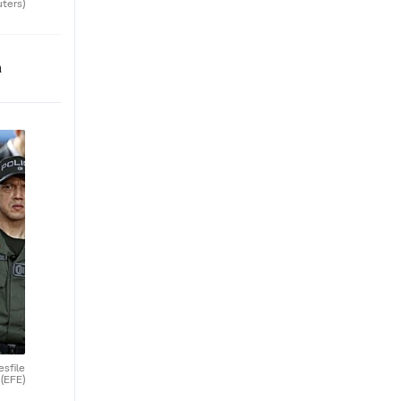
uters)
n
esfile
.
(EFE)