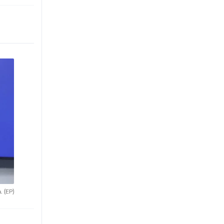
a.
(EP)