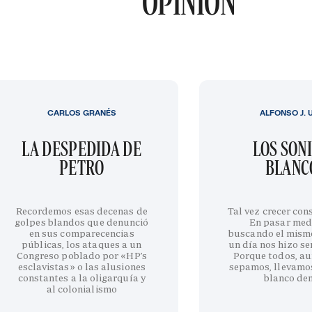
OPINIÓN
CARLOS GRANÉS
ALFONSO J. 
LA DESPEDIDA DE
LOS SON
PETRO
BLANC
Recordemos esas decenas de
Tal vez crecer cons
golpes blandos que denunció
En pasar med
en sus comparecencias
buscando el mism
públicas, los ataques a un
un día nos hizo sen
Congreso poblado por «HP’s
Porque todos, au
esclavistas» o las alusiones
sepamos, llevamo
constantes a la oligarquía y
blanco de
al colonialismo