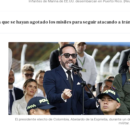
Infantes de Marina de EE.UU. desembarcan en Puerto Rico.
(Re
que se hayan agotado los misiles para seguir atacando a Irá
El presidente electo de Colombia, Abelardo de la Espriella, durante un d
militar