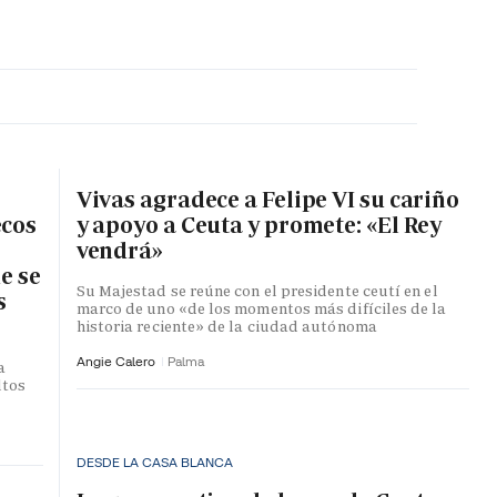
MA HORA
Vivas agradece a Felipe VI su cariño
ecos
y apoyo a Ceuta y promete: «El Rey
vendrá»
e se
Su Majestad se reúne con el presidente ceutí en el
s
marco de uno «de los momentos más difíciles de la
historia reciente» de la ciudad autónoma
Angie Calero
Palma
a
ltos
DESDE LA CASA BLANCA