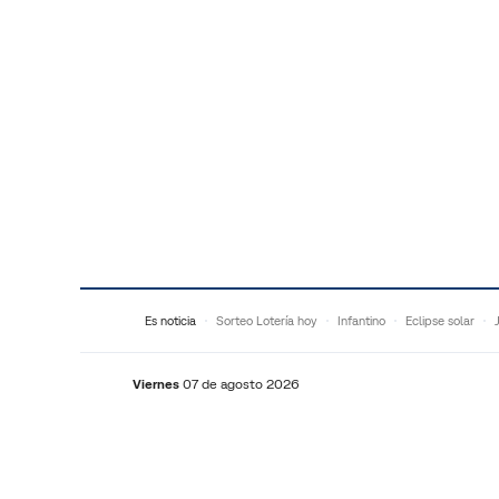
Saltar al contenido
Es noticia
Sorteo Lotería hoy
Infantino
Eclipse solar
Viernes
07 de agosto 2026