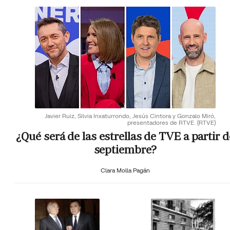
Javier Ruiz, Silvia Inxaturrondo, Jesús Cintora y Gonzalo Miró,
presentadores de RTVE.
(RTVE)
¿Qué será de las estrellas de TVE a partir d
septiembre?
Clara Molla Pagán