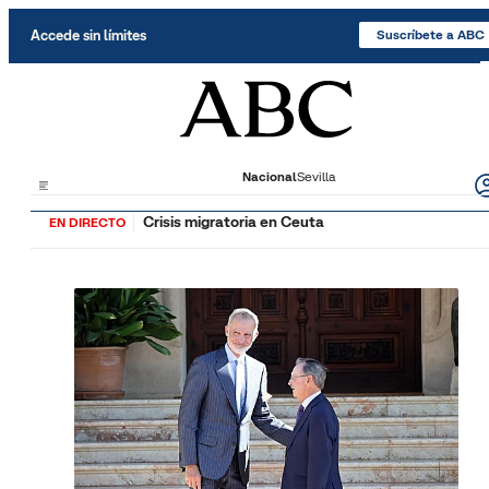
Saltar al contenido
Accede sin límites
Suscríbete a ABC
Nacional
Sevilla
Crisis migratoria en Ceuta
EN DIRECTO