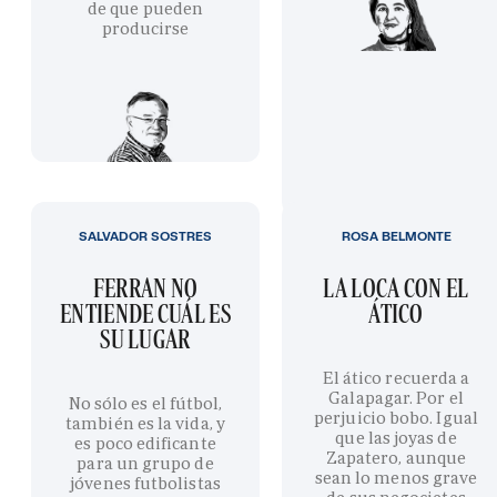
de que pueden
producirse
SALVADOR SOSTRES
ROSA BELMONTE
FERRAN NO
LA LOCA CON EL
ENTIENDE CUÁL ES
ÁTICO
SU LUGAR
El ático recuerda a
Galapagar. Por el
No sólo es el fútbol,
perjuicio bobo. Igual
también es la vida, y
que las joyas de
es poco edificante
Zapatero, aunque
para un grupo de
sean lo menos grave
jóvenes futbolistas