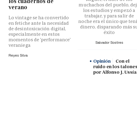
los cuadernos de
muchachos del pueblo, de
verano
los estudios y empezó a
trabajar, y para salir de
Lo vintage se ha convertido
noche era el único que ten
en fetiche ante la necesidad
dinero, disparando más s
de desintoxicación digital,
éxito
especialmente en estos
momentos de 'performance'
Salvador Sostres
veraniega
Reyes Silva
Opinión
Con el
ruido en los talones
por Alfonso J. Ussía