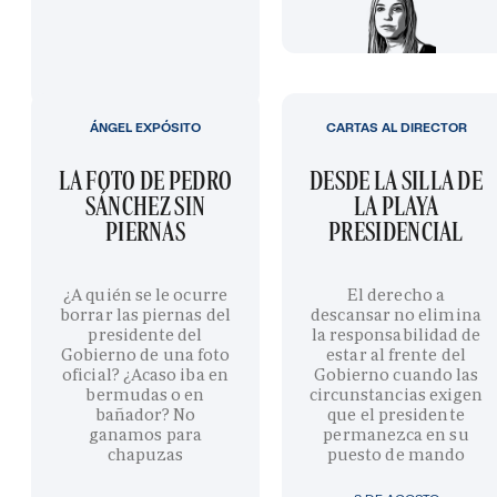
ÁNGEL EXPÓSITO
CARTAS AL DIRECTOR
LA FOTO DE PEDRO
DESDE LA SILLA DE
SÁNCHEZ SIN
LA PLAYA
PIERNAS
PRESIDENCIAL
¿A quién se le ocurre
El derecho a
borrar las piernas del
descansar no elimina
presidente del
la responsabilidad de
Gobierno de una foto
estar al frente del
oficial? ¿Acaso iba en
Gobierno cuando las
bermudas o en
circunstancias exigen
bañador? No
que el presidente
ganamos para
permanezca en su
chapuzas
puesto de mando