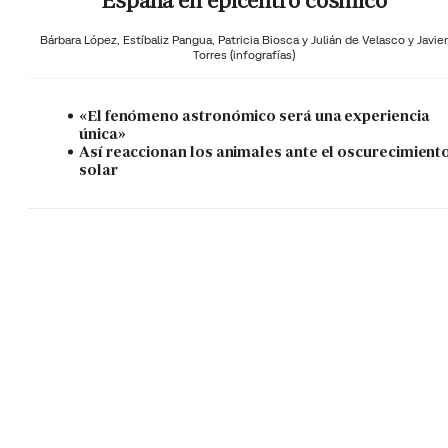
España en epicentro cósmico
Bárbara López,
Estíbaliz Pangua,
Patricia Biosca y
Julián de Velasco y Javier
Torres (infografías)
«El fenómeno astronómico será una experiencia
única»
Así reaccionan los animales ante el oscurecimient
solar