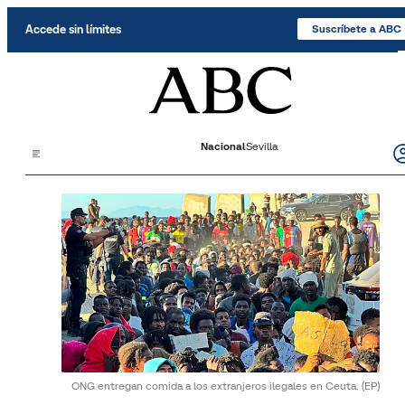
Saltar al contenido
Accede sin límites
Suscríbete a ABC
Nacional
Sevilla
ONG entregan comida a los extranjeros ilegales en Ceuta.
(EP)