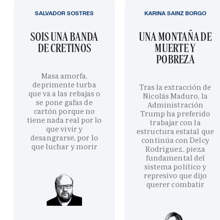
SALVADOR SOSTRES
KARINA SAINZ BORGO
SOIS UNA BANDA
UNA MONTAÑA DE
DE CRETINOS
MUERTE Y
POBREZA
Masa amorfa,
deprimente turba
Tras la extracción de
que va a las rebajas o
Nicolás Maduro, la
se pone gafas de
Administración
cartón porque no
Trump ha preferido
tiene nada real por lo
trabajar con la
que vivir y
estructura estatal que
desangrarse, por lo
continúa con Delcy
que luchar y morir
Rodríguez, pieza
fundamental del
sistema político y
represivo que dijo
querer combatir