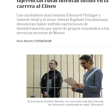
injerencias rusas intentan influir en la
carrera al Elíseo
Los candidatos macronistas Édouard Philippe y
Gabriel Attal y el socio-liberal Raphaël Glucksmann
denuncian haber sufrido operaciones de
desinformación por parte de grupos vinculados a los
servicios secretos de Moscú
Enric Bonet
|
07/08/2026
El exmarine Robert Gilman, en una vista oral del tribunal
de Voronezh celebrada en abril.
(Reuters)