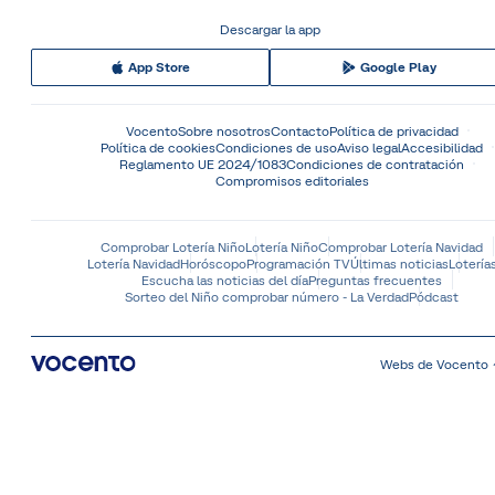
Descargar la app
App Store
Google Play
Vocento
Sobre nosotros
Contacto
Política de privacidad
Política de cookies
Condiciones de uso
Aviso legal
Accesibilidad
Reglamento UE 2024/1083
Condiciones de contratación
Compromisos editoriales
Comprobar Lotería Niño
Lotería Niño
Comprobar Lotería Navidad
Lotería Navidad
Horóscopo
Programación TV
Últimas noticias
Lotería
Escucha las noticias del día
Preguntas frecuentes
Sorteo del Niño comprobar número - La Verdad
Pódcast
Webs de Vocento