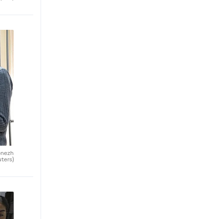
ronezh
uters)