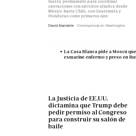
fuerza permanente para coordinar
operaciones con ejércitos aliados desde
México hasta Chile, con Guatemala y
Honduras como primeros ejes
David Alandete
Corresponsal en Washington
La Casa Blanca pide a Moscú que 
exmarine enfermo y preso en Ru
La Justicia de EE.UU.
dictamina que Trump debe
pedir permiso al Congreso
para construir su salón de
baile