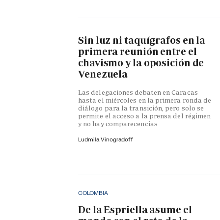
Sin luz ni taquígrafos en la
primera reunión entre el
chavismo y la oposición de
Venezuela
Las delegaciones debaten en Caracas
hasta el miércoles en la primera ronda de
diálogo para la transición, pero solo se
permite el acceso a la prensa del régimen
y no hay comparecencias
Ludmila Vinogradoff
COLOMBIA
De la Espriella asume el