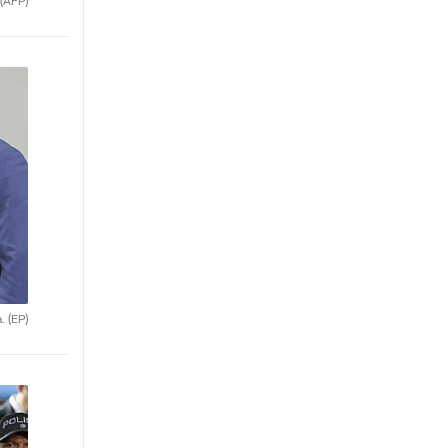
(AFP)
a.
(EP)