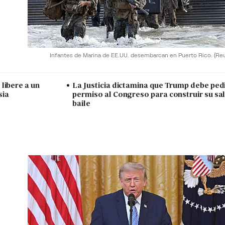
Infantes de Marina de EE.UU. desembarcan en Puerto Rico.
(Re
libere a un
La Justicia dictamina que Trump debe ped
sia
permiso al Congreso para construir su sa
baile