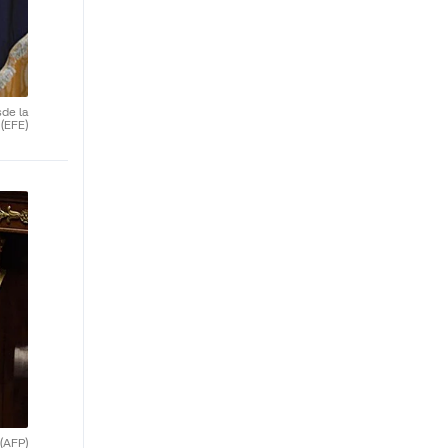
de la
.
(EFE)
(AFP)