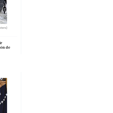
uters)
ir
lón de