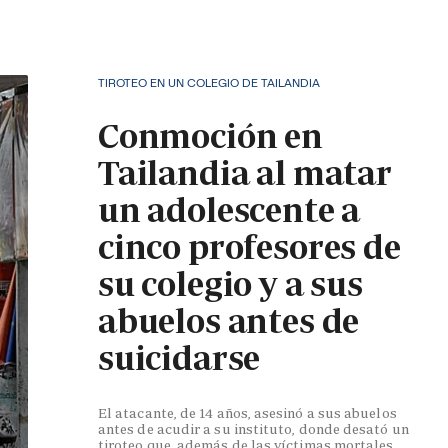
TIROTEO EN UN COLEGIO DE TAILANDIA
Conmoción en
Tailandia al matar
un adolescente a
cinco profesores de
su colegio y a sus
abuelos antes de
suicidarse
El atacante, de 14 años, asesinó a sus abuelos
antes de acudir a su instituto, donde desató un
tiroteo que, además de las víctimas mortales,