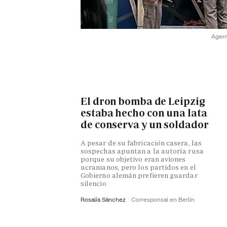
Agent
El dron bomba de Leipzig
estaba hecho con una lata
de conserva y un soldador
A pesar de su fabricación casera, las
sospechas apuntan a la autoría rusa
porque su objetivo eran aviones
ucranianos, pero los partidos en el
Gobierno alemán prefieren guardar
silencio
Rosalía Sánchez
Corresponsal en Berlín