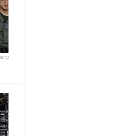
.
(EFE)