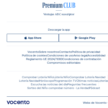
Ventajas ABC suscriptor
Descargar la app
App Store
Google Play
Vocento
Sobre nosotros
Contacto
Política de privacidad
Política de cookies
Condiciones de uso
Aviso legal
Accesibilidad
Reglamento UE 2024/1083
Condiciones de contratación
Compromisos editoriales
Comprobar Lotería Niño
Lotería Niño
Comprobar Lotería Navidad
Lotería Navidad
Horóscopo
Programación TV
Últimas noticias
Lotería
Escucha las noticias del día
Preguntas frecuentes
Sorteo del Niño comprobar número - La Verdad
Pódcast
Webs de Vocento