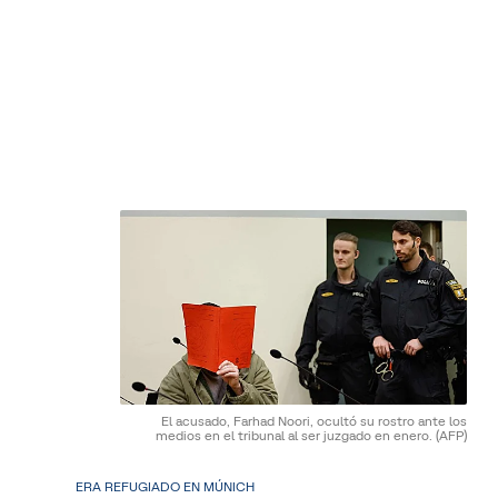
El acusado, Farhad Noori, ocultó su rostro ante los
medios en el tribunal al ser juzgado en enero.
(AFP)
ERA REFUGIADO EN MÚNICH