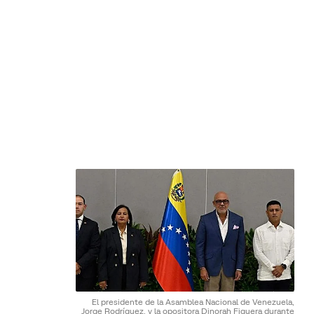
El presidente de la Asamblea Nacional de Venezuela,
Jorge Rodríguez, y la opositora Dinorah Figuera durante