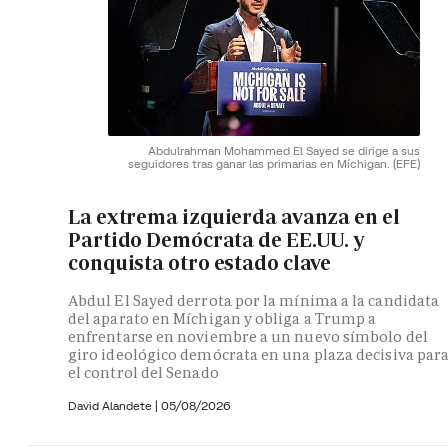
Abdulrahman Mohammed El Sayed se dirige a sus
seguidores tras ganar las primarias en Míchigan.
(EFE)
La extrema izquierda avanza en el
Partido Demócrata de EE.UU. y
conquista otro estado clave
Abdul El Sayed derrota por la mínima a la candidata
del aparato en Míchigan y obliga a Trump a
enfrentarse en noviembre a un nuevo símbolo del
giro ideológico demócrata en una plaza decisiva par
el control del Senado
David Alandete
|
05/08/2026