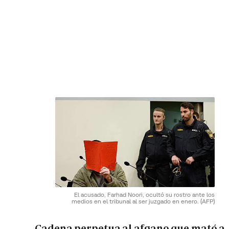
El acusado, Farhad Noori, ocultó su rostro ante los
medios en el tribunal al ser juzgado en enero.
(AFP)
Cadena perpetua al afgano que mató a