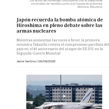
Los actos de homenaje concluyeron con el tradicional
encendido de farolillos junto a la Cúpula de la Bomba
Atómica.
(Reuters)
Japón recuerda la bomba atómica de
Hiroshima en pleno debate sobre las
armas nucleares
Mientras aumentan las voces a favor, la primera
ministra Takaichi reitera el compromiso pacifista de
país en el 81 aniversario del ataque de EE.UU. en la
Segunda Guerra Mundial
Jaime Santirso
|
06/08/2026