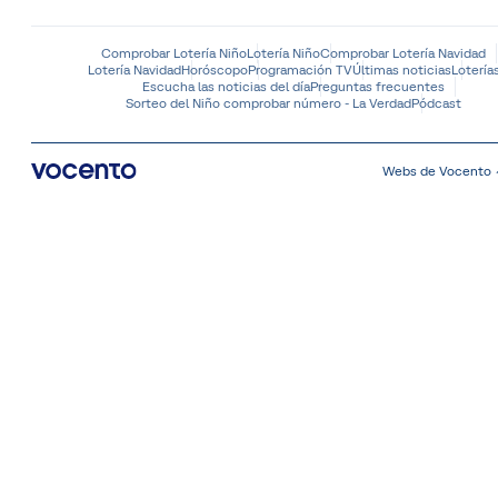
Comprobar Lotería Niño
Lotería Niño
Comprobar Lotería Navidad
Lotería Navidad
Horóscopo
Programación TV
Últimas noticias
Lotería
Escucha las noticias del día
Preguntas frecuentes
Sorteo del Niño comprobar número - La Verdad
Pódcast
Webs de Vocento