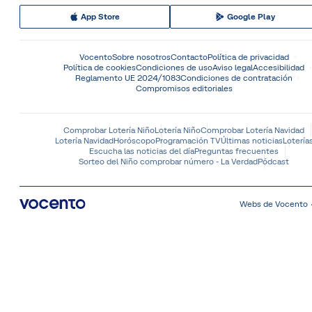
App Store
Google Play
Vocento
Sobre nosotros
Contacto
Política de privacidad
Política de cookies
Condiciones de uso
Aviso legal
Accesibilidad
Reglamento UE 2024/1083
Condiciones de contratación
Compromisos editoriales
Comprobar Lotería Niño
Lotería Niño
Comprobar Lotería Navidad
Lotería Navidad
Horóscopo
Programación TV
Últimas noticias
Lotería
Escucha las noticias del día
Preguntas frecuentes
Sorteo del Niño comprobar número - La Verdad
Pódcast
Webs de Vocento