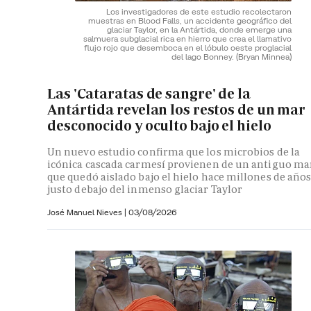
Los investigadores de este estudio recolectaron
muestras en Blood Falls, un accidente geográfico del
glaciar Taylor, en la Antártida, donde emerge una
salmuera subglacial rica en hierro que crea el llamativo
flujo rojo que desemboca en el lóbulo oeste proglacial
del lago Bonney.
(Bryan Minnea)
Las 'Cataratas de sangre' de la
Antártida revelan los restos de un mar
desconocido y oculto bajo el hielo
Un nuevo estudio confirma que los microbios de la
icónica cascada carmesí provienen de un antiguo ma
que quedó aislado bajo el hielo hace millones de año
justo debajo del inmenso glaciar Taylor
José Manuel Nieves
|
03/08/2026