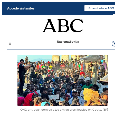
Saltar al contenido
Accede sin límites
Suscríbete a ABC
Nacional
Sevilla
ONG entregan comida a los extranjeros ilegales en Ceuta.
(EP)