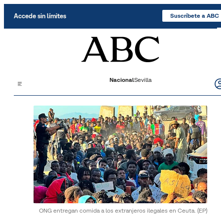
Saltar al contenido
Accede sin límites
Suscríbete a ABC
Nacional
Sevilla
ONG entregan comida a los extranjeros ilegales en Ceuta.
(EP)