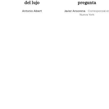
del lujo
pregunta
Antonio Albert
Javier Ansorena
Corresponsal e
Nueva York