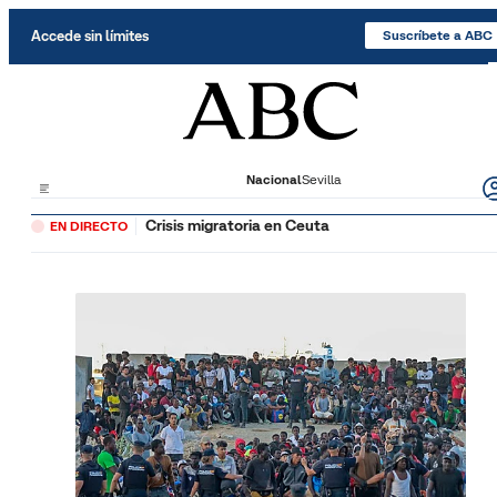
Saltar al contenido
Accede sin límites
Suscríbete a ABC
Nacional
Sevilla
Crisis migratoria en Ceuta
EN DIRECTO