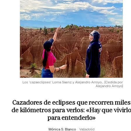
Los 'cazaeclipses' Lorna Saenz y Alejandro Arroyo,.
(Cedida por
Alejandro Arroyo)
Cazadores de eclipses que recorren miles
de kilómetros para verlos: «Hay que vivirl
para entenderlo»
Mónica S. Blanco
Valladolid