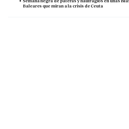
Semana negra de pateras y naufragios en unas isla
Baleares que miran a la crisis de Ceuta