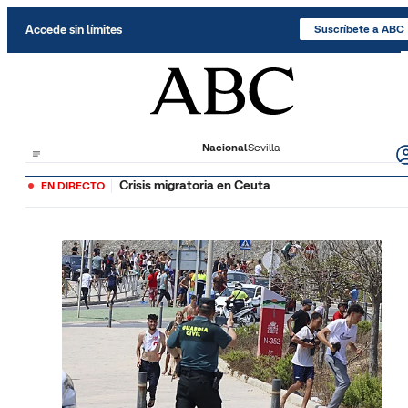
Saltar al contenido
Accede sin límites
Suscríbete a ABC
Nacional
Sevilla
Crisis migratoria en Ceuta
EN DIRECTO