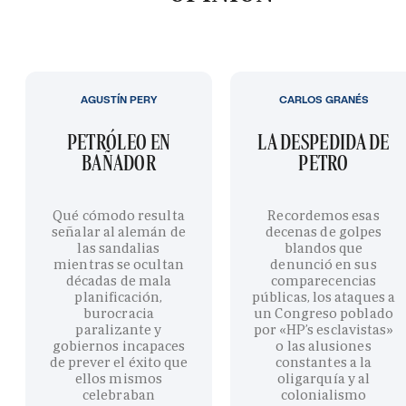
AGUSTÍN PERY
CARLOS GRANÉS
PETRÓLEO EN
LA DESPEDIDA DE
BAÑADOR
PETRO
Qué cómodo resulta
Recordemos esas
señalar al alemán de
decenas de golpes
las sandalias
blandos que
mientras se ocultan
denunció en sus
décadas de mala
comparecencias
planificación,
públicas, los ataques a
burocracia
un Congreso poblado
paralizante y
por «HP’s esclavistas»
gobiernos incapaces
o las alusiones
de prever el éxito que
constantes a la
ellos mismos
oligarquía y al
celebraban
colonialismo