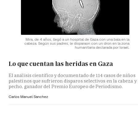
Mira, de 4 años, llegó a un hospital de Gaza con una bala en la
cabeza. Según sus padres, le disparaon con un dron en la zona
humanitaria declarada por Israel.
Lo que cuentan las heridas en Gaza
El análisis científico y documentado de 114 casos de niños
palestinos que sufrieron disparos selectivos en la cabeza y 
pecho, ganador del Premio Europeo de Periodismo.
Carlos Manuel Sanchez