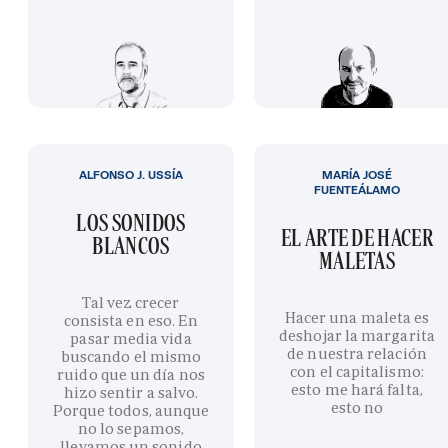
ALFONSO J. USSÍA
MARÍA JOSÉ
FUENTEÁLAMO
LOS SONIDOS
EL ARTE DE HACER
BLANCOS
MALETAS
Tal vez crecer
Hacer una maleta es
consista en eso. En
deshojar la margarita
pasar media vida
de nuestra relación
buscando el mismo
con el capitalismo:
ruido que un día nos
esto me hará falta,
hizo sentir a salvo.
esto no
Porque todos, aunque
no lo sepamos,
llevamos un sonido