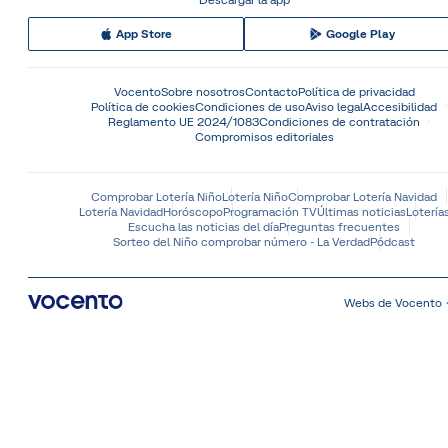
App Store
Google Play
Vocento
Sobre nosotros
Contacto
Política de privacidad
Política de cookies
Condiciones de uso
Aviso legal
Accesibilidad
Reglamento UE 2024/1083
Condiciones de contratación
Compromisos editoriales
Comprobar Lotería Niño
Lotería Niño
Comprobar Lotería Navidad
Lotería Navidad
Horóscopo
Programación TV
Últimas noticias
Lotería
Escucha las noticias del día
Preguntas frecuentes
Sorteo del Niño comprobar número - La Verdad
Pódcast
Webs de Vocento