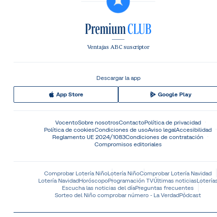
Ventajas ABC suscriptor
Descargar la app
App Store
Google Play
Vocento
Sobre nosotros
Contacto
Política de privacidad
Política de cookies
Condiciones de uso
Aviso legal
Accesibilidad
Reglamento UE 2024/1083
Condiciones de contratación
Compromisos editoriales
Comprobar Lotería Niño
Lotería Niño
Comprobar Lotería Navidad
Lotería Navidad
Horóscopo
Programación TV
Últimas noticias
Lotería
Escucha las noticias del día
Preguntas frecuentes
Sorteo del Niño comprobar número - La Verdad
Pódcast