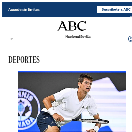
Saltar al contenido
Accede sin límites
Suscríbete a ABC
Nacional
Sevilla
DEPORTES