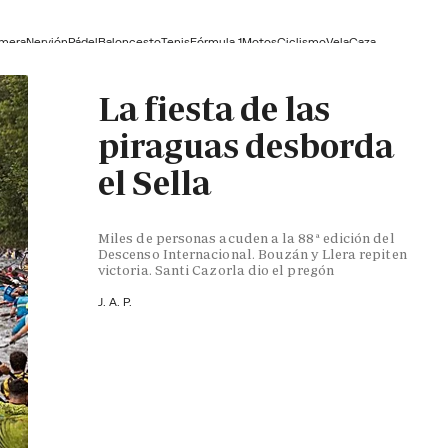
lmera
Nervión
Pádel
Baloncesto
Tenis
Fórmula 1
Motos
Ciclismo
Vela
Caza
La fiesta de las
piraguas desborda
el Sella
Miles de personas acuden a la 88ª edición del
Descenso Internacional. Bouzán y Llera repiten
victoria. Santi Cazorla dio el pregón
J. A. P.