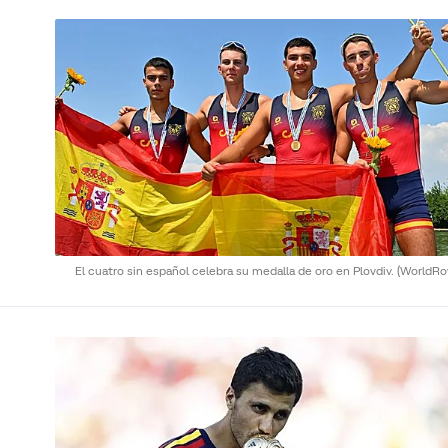
El cuatro sin español celebra su medalla de oro en Plovdiv.
(WorldRo