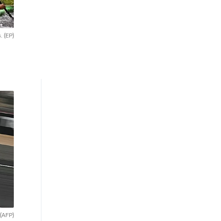
s.
(EP)
(AFP)