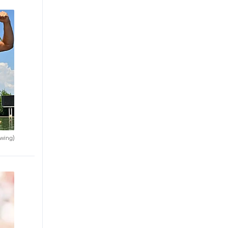
wing)