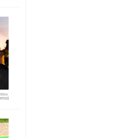
ttini.
RRSS)