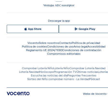
Ventajas ABC suscriptor
Descargar la app
App Store
Google Play
Vocento
Sobre nosotros
Contacto
Política de privacidad
Política de cookies
Condiciones de uso
Aviso legal
Accesibilidad
Reglamento UE 2024/1083
Condiciones de contratación
Compromisos editoriales
Comprobar Lotería Niño
Lotería Niño
Comprobar Lotería Navidad
Lotería Navidad
Horóscopo
Programación TV
Últimas noticias
Lotería
Escucha las noticias del día
Preguntas frecuentes
Sorteo del Niño comprobar número - La Verdad
Pódcast
Webs de Vocento