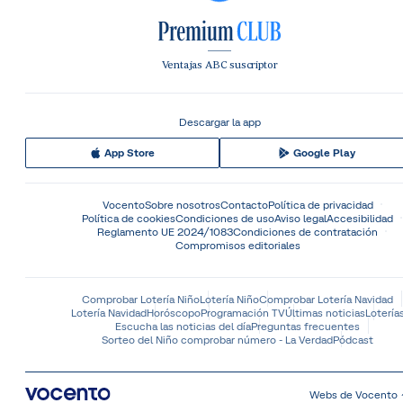
Ventajas ABC suscriptor
Descargar la app
App Store
Google Play
Vocento
Sobre nosotros
Contacto
Política de privacidad
Política de cookies
Condiciones de uso
Aviso legal
Accesibilidad
Reglamento UE 2024/1083
Condiciones de contratación
Compromisos editoriales
Comprobar Lotería Niño
Lotería Niño
Comprobar Lotería Navidad
Lotería Navidad
Horóscopo
Programación TV
Últimas noticias
Lotería
Escucha las noticias del día
Preguntas frecuentes
Sorteo del Niño comprobar número - La Verdad
Pódcast
Webs de Vocento