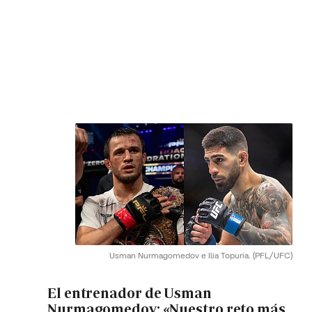
Usman Nurmagomedov e Ilia Topuria.
(PFL/UFC)
El entrenador de Usman
Nurmagomedov: «Nuestro reto más