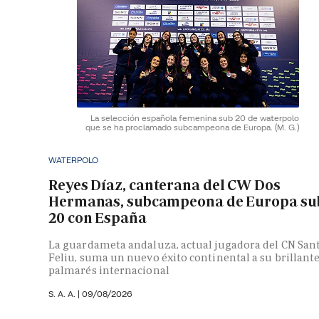
La selección española femenina sub 20 de waterpolo
que se ha proclamado subcampeona de Europa.
(M. G.)
WATERPOLO
Reyes Díaz, canterana del CW Dos
Hermanas, subcampeona de Europa su
20 con España
La guardameta andaluza, actual jugadora del CN San
Feliu, suma un nuevo éxito continental a su brillant
palmarés internacional
S. A. A.
|
09/08/2026