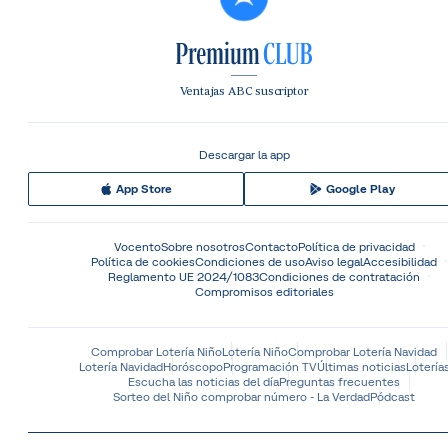
Ventajas ABC suscriptor
Descargar la app
App Store
Google Play
Vocento
Sobre nosotros
Contacto
Política de privacidad
Política de cookies
Condiciones de uso
Aviso legal
Accesibilidad
Reglamento UE 2024/1083
Condiciones de contratación
Compromisos editoriales
Comprobar Lotería Niño
Lotería Niño
Comprobar Lotería Navidad
Lotería Navidad
Horóscopo
Programación TV
Últimas noticias
Lotería
Escucha las noticias del día
Preguntas frecuentes
Sorteo del Niño comprobar número - La Verdad
Pódcast