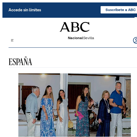
Saltar al contenido
Accede sin límites
Suscríbete a ABC
Nacional
Sevilla
ESPAÑA