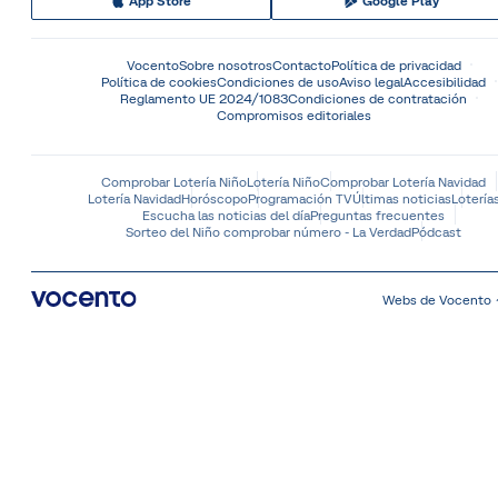
App Store
Google Play
Vocento
Sobre nosotros
Contacto
Política de privacidad
Política de cookies
Condiciones de uso
Aviso legal
Accesibilidad
Reglamento UE 2024/1083
Condiciones de contratación
Compromisos editoriales
Comprobar Lotería Niño
Lotería Niño
Comprobar Lotería Navidad
Lotería Navidad
Horóscopo
Programación TV
Últimas noticias
Lotería
Escucha las noticias del día
Preguntas frecuentes
Sorteo del Niño comprobar número - La Verdad
Pódcast
Webs de Vocento