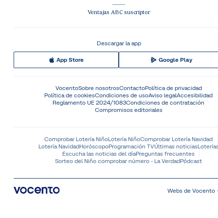
Ventajas ABC suscriptor
Descargar la app
App Store
Google Play
Vocento
Sobre nosotros
Contacto
Política de privacidad
Política de cookies
Condiciones de uso
Aviso legal
Accesibilidad
Reglamento UE 2024/1083
Condiciones de contratación
Compromisos editoriales
Comprobar Lotería Niño
Lotería Niño
Comprobar Lotería Navidad
Lotería Navidad
Horóscopo
Programación TV
Últimas noticias
Lotería
Escucha las noticias del día
Preguntas frecuentes
Sorteo del Niño comprobar número - La Verdad
Pódcast
Webs de Vocento