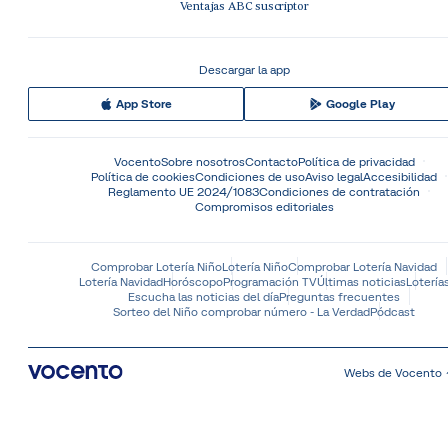
Ventajas ABC suscriptor
Descargar la app
App Store
Google Play
Vocento
Sobre nosotros
Contacto
Política de privacidad
Política de cookies
Condiciones de uso
Aviso legal
Accesibilidad
Reglamento UE 2024/1083
Condiciones de contratación
Compromisos editoriales
Comprobar Lotería Niño
Lotería Niño
Comprobar Lotería Navidad
Lotería Navidad
Horóscopo
Programación TV
Últimas noticias
Lotería
Escucha las noticias del día
Preguntas frecuentes
Sorteo del Niño comprobar número - La Verdad
Pódcast
Webs de Vocento