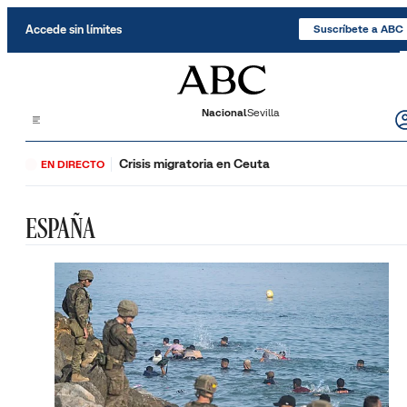
Saltar al contenido
Accede sin límites
Suscríbete a ABC
Nacional
Sevilla
Crisis migratoria en Ceuta
EN DIRECTO
ESPAÑA