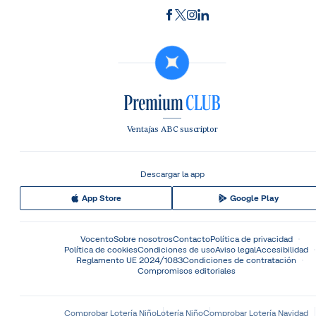
Ventajas ABC suscriptor
Descargar la app
App Store
Google Play
Vocento
Sobre nosotros
Contacto
Política de privacidad
Política de cookies
Condiciones de uso
Aviso legal
Accesibilidad
Reglamento UE 2024/1083
Condiciones de contratación
Compromisos editoriales
Comprobar Lotería Niño
Lotería Niño
Comprobar Lotería Navidad