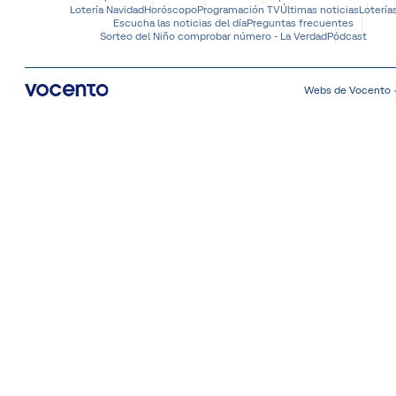
Lotería Navidad
Horóscopo
Programación TV
Últimas noticias
Lotería
Escucha las noticias del día
Preguntas frecuentes
Sorteo del Niño comprobar número - La Verdad
Pódcast
Webs de Vocento