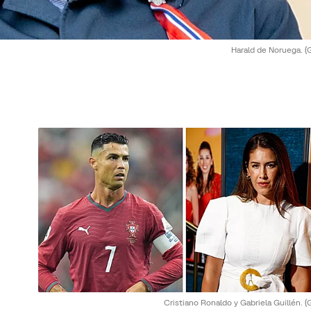
Harald de Noruega.
(
Cristiano Ronaldo y Gabriela Guillén.
(