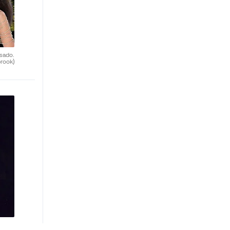
sado.
rook)