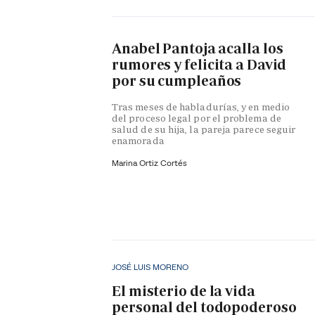
Anabel Pantoja acalla los
rumores y felicita a David
por su cumpleaños
Tras meses de habladurías, y en medio
del proceso legal por el problema de
salud de su hija, la pareja parece seguir
enamorada
Marina Ortiz Cortés
JOSÉ LUIS MORENO
El misterio de la vida
personal del todopoderoso