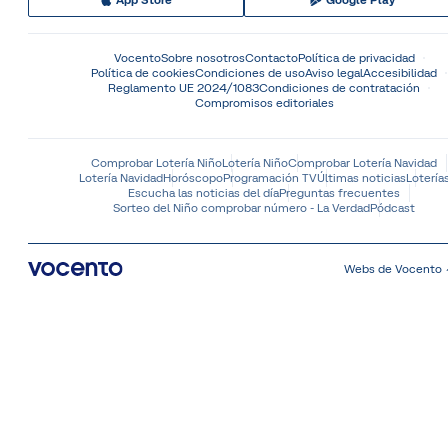
App Store
Google Play
Vocento
Sobre nosotros
Contacto
Política de privacidad
Política de cookies
Condiciones de uso
Aviso legal
Accesibilidad
Reglamento UE 2024/1083
Condiciones de contratación
Compromisos editoriales
Comprobar Lotería Niño
Lotería Niño
Comprobar Lotería Navidad
Lotería Navidad
Horóscopo
Programación TV
Últimas noticias
Lotería
Escucha las noticias del día
Preguntas frecuentes
Sorteo del Niño comprobar número - La Verdad
Pódcast
Webs de Vocento