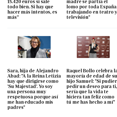
15.420 euros si sale
madre se partía el
todo bien. Si hay que
lomo por toda España
hacer más intentos, es
trabajando en teatro 
más”
televisión"
Sara, hija de Alejandro
Raquel Bollo celebra l
Abad: "A la Reina Letizia
mayoría de edad de s
hay que dirigirse como
hijo Samuel: "Si pudie
'Su Majestad'. Yo soy
pedir un deseo para ti,
una persona muy
sería que la vida te
respetuosa porque así
hiciera tan feliz como
me han educado mis
tú me has hecho a mí"
padres"