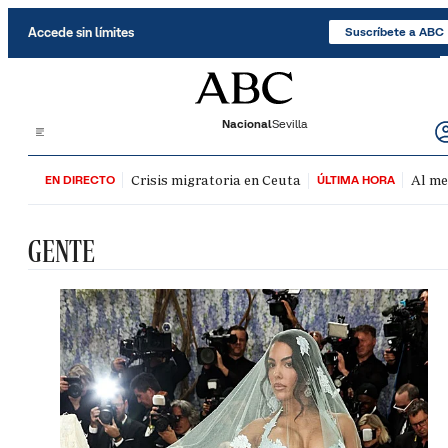
Saltar al contenido
Accede sin límites
Suscríbete a ABC
Nacional
Sevilla
Crisis migratoria en Ceuta
Al me
EN DIRECTO
ÚLTIMA HORA
GENTE