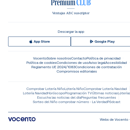
Ventajas ABC suscriptor
Descargar la app
App Store
Google Play
Vocento
Sobre nosotros
Contacto
Política de privacidad
Política de cookies
Condiciones de uso
Aviso legal
Accesibilidad
Reglamento UE 2024/1083
Condiciones de contratación
Compromisos editoriales
Comprobar Lotería Niño
Lotería Niño
Comprobar Lotería Navidad
Lotería Navidad
Horóscopo
Programación TV
Últimas noticias
Lotería
Escucha las noticias del día
Preguntas frecuentes
Sorteo del Niño comprobar número - La Verdad
Pódcast
Webs de Vocento