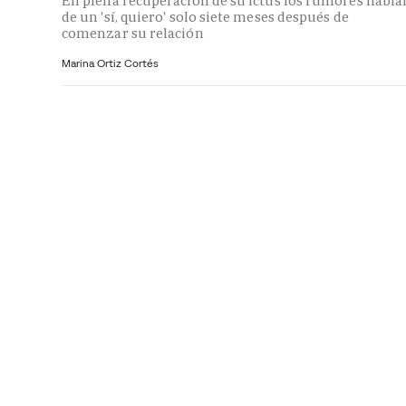
En plena recuperación de su ictus los rumores habla
de un 'sí, quiero' solo siete meses después de
comenzar su relación
Marina Ortiz Cortés