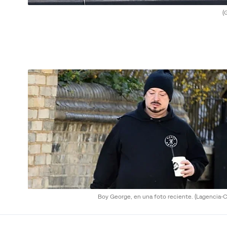
(
Boy George, en una foto reciente.
(Lagencia-C