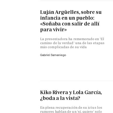
Luján Argüelles, sobre su
infancia en un pueblo:
«Soñaba con salir de allí
para vivir»
La presentadora ha rememorado en 'El
camino de la verdad' una de las etapas
más complicadas de su vida
Gabriel Samaniego
Kiko Rivera y Lola García,
¿boda a la vista?
En plena recuperación de su ictus los
rumores hablan de un 'sí, quiero' solo