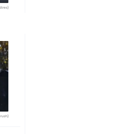
Gtres)
rush)