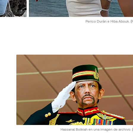
Perico Durán e Hiba Abouk.
(
Hassanal Bolkiah en una imagen de archivo.