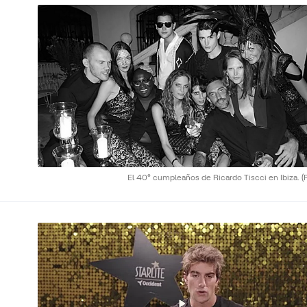
El 40º cumpleaños de Ricardo Tiscci en Ibiza.
(