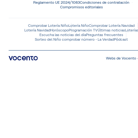
Reglamento UE 2024/1083
Condiciones de contratación
Compromisos editoriales
Comprobar Lotería Niño
Lotería Niño
Comprobar Lotería Navidad
Lotería Navidad
Horóscopo
Programación TV
Últimas noticias
Lotería
Escucha las noticias del día
Preguntas frecuentes
Sorteo del Niño comprobar número - La Verdad
Pódcast
Webs de Vocento