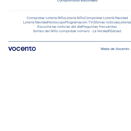
Compromisos editoriales
Comprobar Lotería Niño
Lotería Niño
Comprobar Lotería Navidad
Lotería Navidad
Horóscopo
Programación TV
Últimas noticias
Lotería
Escucha las noticias del día
Preguntas frecuentes
Sorteo del Niño comprobar número - La Verdad
Pódcast
Webs de Vocento