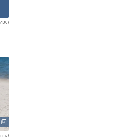
(ABC)
nific)