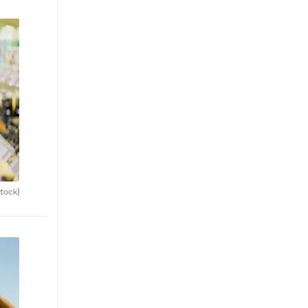
tock)