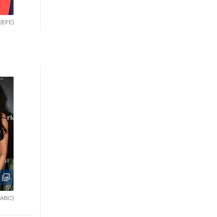
.
(EFE)
(ABC)