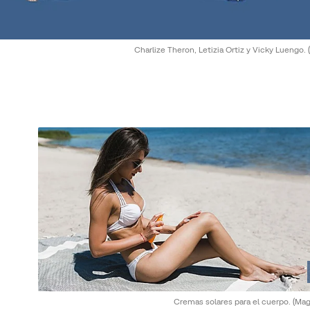
Charlize Theron, Letizia Ortiz y Vicky Luengo.
Cremas solares para el cuerpo.
(Mag