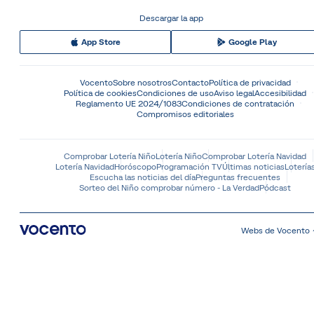
Descargar la app
App Store
Google Play
Vocento
Sobre nosotros
Contacto
Política de privacidad
Política de cookies
Condiciones de uso
Aviso legal
Accesibilidad
Reglamento UE 2024/1083
Condiciones de contratación
Compromisos editoriales
Comprobar Lotería Niño
Lotería Niño
Comprobar Lotería Navidad
Lotería Navidad
Horóscopo
Programación TV
Últimas noticias
Lotería
Escucha las noticias del día
Preguntas frecuentes
Sorteo del Niño comprobar número - La Verdad
Pódcast
Webs de Vocento