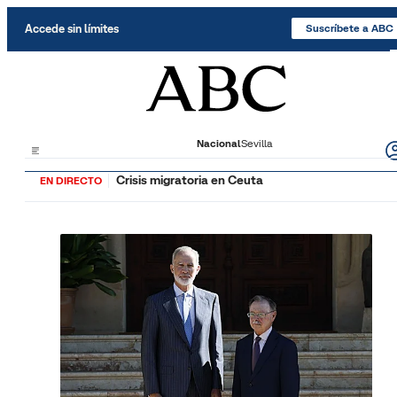
Saltar al contenido
Accede sin límites
Suscríbete a ABC
Nacional
Sevilla
Crisis migratoria en Ceuta
EN DIRECTO