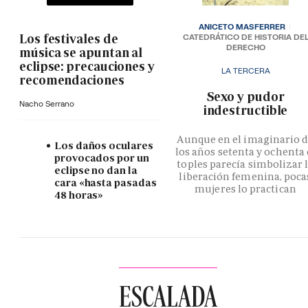
ANICETO MASFERRER
Los festivales de
CATEDRÁTICO DE HISTORIA DE
DERECHO
música se apuntan al
eclipse: precauciones y
LA TERCERA
recomendaciones
­Sexo y pudor
Nacho Serrano
indestructible
Aunque en el imaginario 
Los daños oculares
los años setenta y ochenta 
provocados por un
toples parecía simbolizar 
eclipse no dan la
liberación femenina, poca
cara «hasta pasadas
mujeres lo practican
48 horas»
ESCALADA