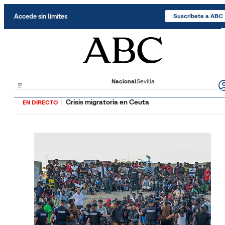
Saltar al contenido
Accede sin límites
Suscríbete a ABC
Nacional
Sevilla
Crisis migratoria en Ceuta
EN DIRECTO