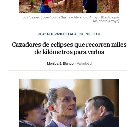
Los 'cazaeclipses' Lorna Saenz y Alejandro Arroyo.
(Cedida por
Alejandro Arroyo)
«HAY QUE VIVIRLO PARA ENTENDERLO»
Cazadores de eclipses que recorren miles
de kilómetros para verlos
Mónica S. Blanco
Valladolid