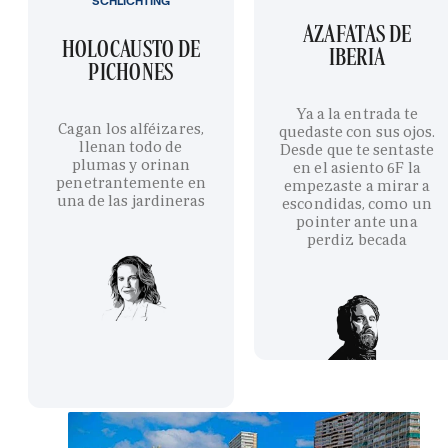
SCHLICHTING
AZAFATAS DE
HOLOCAUSTO DE
IBERIA
PICHONES
Ya a la entrada te
Cagan los alféizares,
quedaste con sus ojos.
llenan todo de
Desde que te sentaste
plumas y orinan
en el asiento 6F la
penetrantemente en
empezaste a mirar a
una de las jardineras
escondidas, como un
pointer ante una
perdiz becada