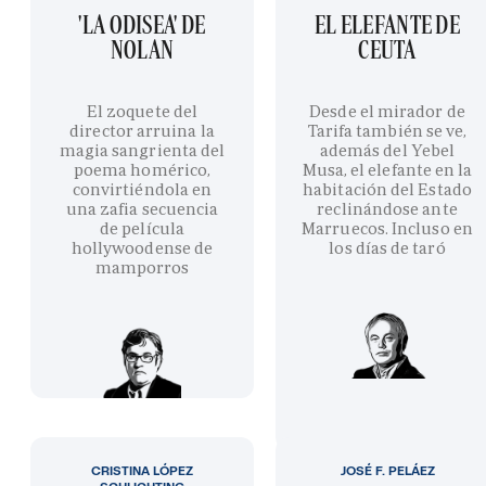
'LA ODISEA' DE
EL ELEFANTE DE
NOLAN
CEUTA
El zoquete del
Desde el mirador de
director arruina la
Tarifa también se ve,
magia sangrienta del
además del Yebel
poema homérico,
Musa, el elefante en la
convirtiéndola en
habitación del Estado
una zafia secuencia
reclinándose ante
de película
Marruecos. Incluso en
hollywoodense de
los días de taró
mamporros
CRISTINA LÓPEZ
JOSÉ F. PELÁEZ