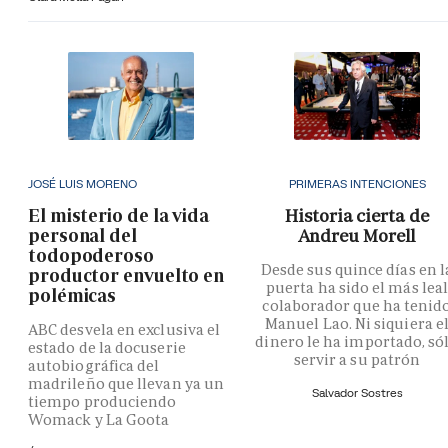
JOSÉ LUIS MORENO
PRIMERAS INTENCIONES
El misterio de la vida
Historia cierta de
personal del
Andreu Morell
todopoderoso
Desde sus quince días en l
productor envuelto en
puerta ha sido el más lea
polémicas
colaborador que ha tenid
Manuel Lao. Ni siquiera e
ABC desvela en exclusiva el
dinero le ha importado, só
estado de la docuserie
servir a su patrón
autobiográfica del
madrileño que llevan ya un
Salvador Sostres
tiempo produciendo
Womack y La Goota