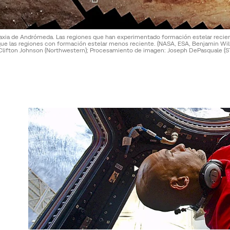
galaxia de Andrómeda. Las regiones que han experimentado formación estelar recien
que las regiones con formación estelar menos reciente.
(NASA, ESA, Benjamin Wil
Clifton Johnson (Northwestern); Procesamiento de imagen: Joseph DePasquale (ST