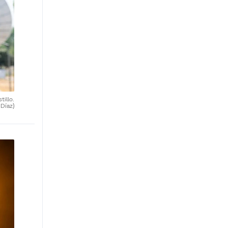
tillo.
 Díaz)