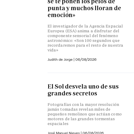
se te ponen los pelos de
punta y muchos lloran de
emoción»
El investigador de la Agencia Espacial
Europea (ESA) anima a disfrutar del
componente sensorial del fenómeno
astronómico: «Son 100 segundos que
recordaremos para el resto de nuestra
vida»
Judith de Jorge
|
06/08/2026
El Sol desvela uno de sus
grandes secretos
Fotografías con la mayor resolución
jamás tomadas revelan miles de
pequeños remolinos que actúan como
motores de las grandes tormentas
espaciales
José Manuel Nieves
|
06/08/2026