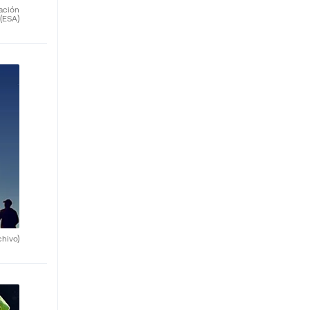
ación
(ESA)
chivo)