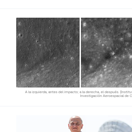
A la izquierda, antes del impacto; a la derecha, el después.
(Instit
Investigación Aeroespacial de C