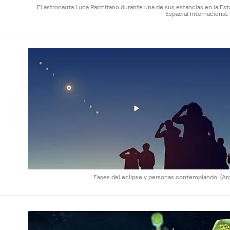
El astronauta Luca Parmitano durante una de sus estancias en la Est
Espacial Internacional.
Fases del eclipse y personas contemplando.
(Ar