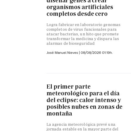
diseñar genes a crear
organismos artificiales
completos desde cero
Logra fabricar en laboratorio genomas
completos de virus funcionales para
atacar bacterias, un hito que promete
transformar la medicina y dispara las
alarmas de bioseguridad
José Manuel Nieves
|
08/08/2026 01:19h.
El primer parte
meteorológico para el día
del eclipse: calor intenso y
posibles nubes en zonas de
montaña
La agencia meteorológica prevé una
jornada estable en la mayor parte del