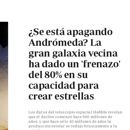
¿Se está apagando
Andrómeda? La
gran galaxia vecina
ha dado un 'frenazo'
del 80% en su
capacidad para
crear estrellas
Los datos del telescopio espacial Hubble revelan
que el declive comenzó hace 500 millones de
años, y que hace sólo 40 millones de años la
producción estelar se redujo bruscamente a la