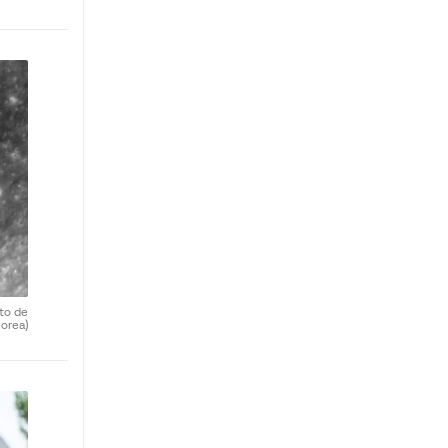
uto de
orea)