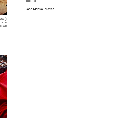
mitad
José Manuel Nieves
te (1)
liams
ScI))