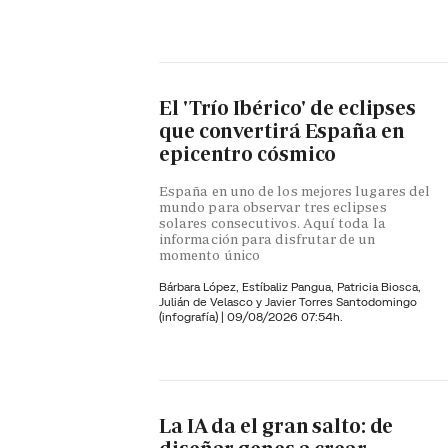
El 'Trío Ibérico' de eclipses
que convertirá España en
epicentro cósmico
España en uno de los mejores lugares del
mundo para observar tres eclipses
solares consecutivos. Aquí toda la
información para disfrutar de un
momento único
Bárbara López,
Estíbaliz Pangua,
Patricia Biosca,
Julián de Velasco y
Javier Torres Santodomingo
(infografía)
|
09/08/2026 07:54h.
La IA da el gran salto: de