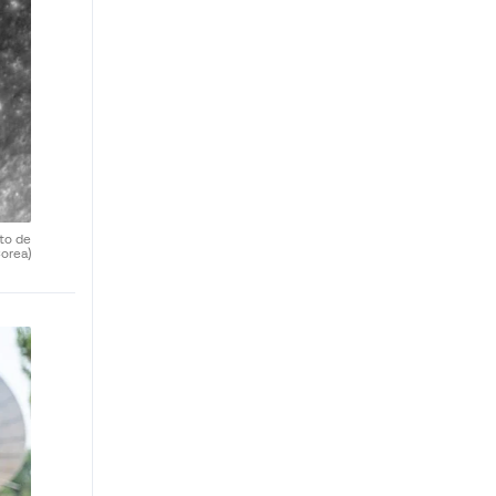
uto de
orea)