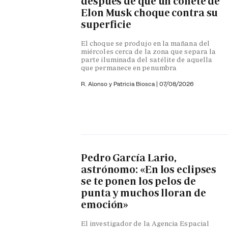
después de que un cohete de
Elon Musk choque contra su
superficie
El choque se produjo en la mañana del
miércoles cerca de la zona que separa la
parte iluminada del satélite de aquella
que permanece en penumbra
R. Alonso y
Patricia Biosca
|
07/08/2026
Pedro García Lario,
astrónomo: «En los eclipses
se te ponen los pelos de
punta y muchos lloran de
emoción»
El investigador de la Agencia Espacial