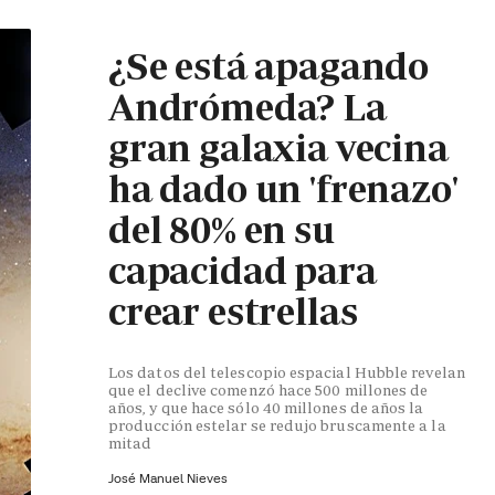
¿Se está apagando
Andrómeda? La
gran galaxia vecina
ha dado un 'frenazo'
del 80% en su
capacidad para
crear estrellas
Los datos del telescopio espacial Hubble revelan
que el declive comenzó hace 500 millones de
años, y que hace sólo 40 millones de años la
producción estelar se redujo bruscamente a la
mitad
José Manuel Nieves