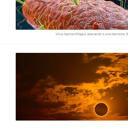
Virus bacteriófagos atacando a una bacteria.
(