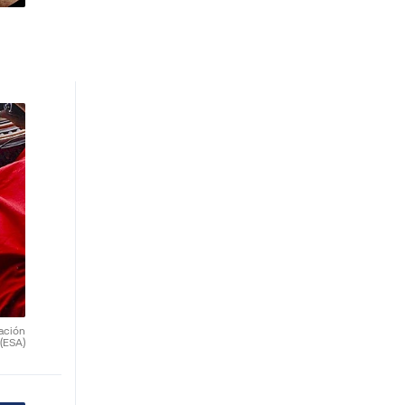
ación
(ESA)