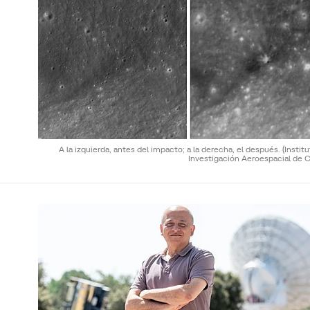
A la izquierda, antes del impacto; a la derecha, el después.
(Instit
Investigación Aeroespacial de C