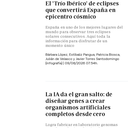
El 'Trío Ibérico' de eclipses
que convertirá España en
epicentro cósmico
España en uno de los mejores lugares del
mundo para observar tres eclipses
solares consecutivos. Aquí toda la
información para disfrutar de un
momento único
Bárbara López,
Estíbaliz Pangua,
Patricia Biosca,
Julián de Velasco y
Javier Torres Santodomingo
(infografía)
|
09/08/2026 07:54h.
La IA da el gran salto: de
diseñar genes a crear
organismos artificiales
completos desde cero
Logra fabricar en laboratorio genomas