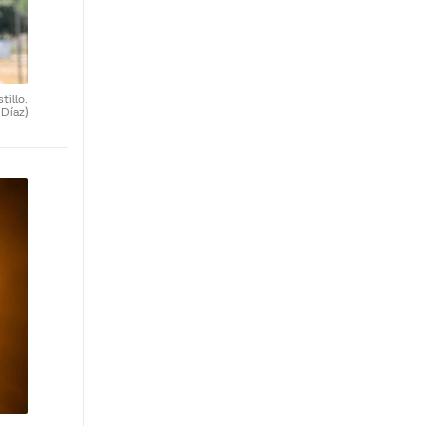
tillo.
 Díaz)