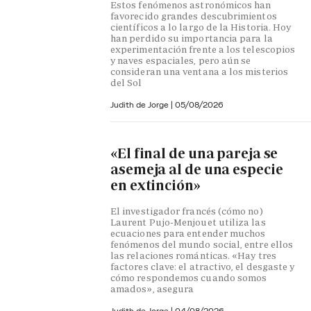
Estos fenómenos astronómicos han
favorecido grandes descubrimientos
científicos a lo largo de la Historia. Hoy
han perdido su importancia para la
experimentación frente a los telescopios
y naves espaciales, pero aún se
consideran una ventana a los misterios
del Sol
Judith de Jorge
|
05/08/2026
«El final de una pareja se
asemeja al de una especie
en extinción»
El investigador francés (cómo no)
Laurent Pujo-Menjouet utiliza las
ecuaciones para entender muchos
fenómenos del mundo social, entre ellos
las relaciones románticas. «Hay tres
factores clave: el atractivo, el desgaste y
cómo respondemos cuando somos
amados», asegura
Judith de Jorge
|
04/08/2026