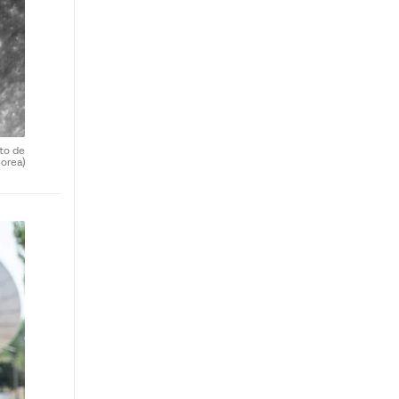
uto de
orea)