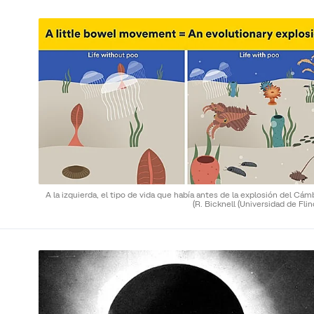
A la izquierda, el tipo de vida que había antes de la explosión del Cám
(R. Bicknell (Universidad de Flin