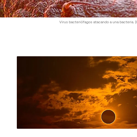
Virus bacteriófagos atacando a una bacteria.
(