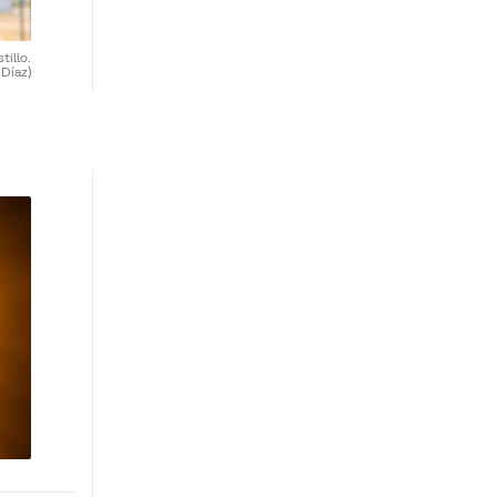
tillo.
 Díaz)