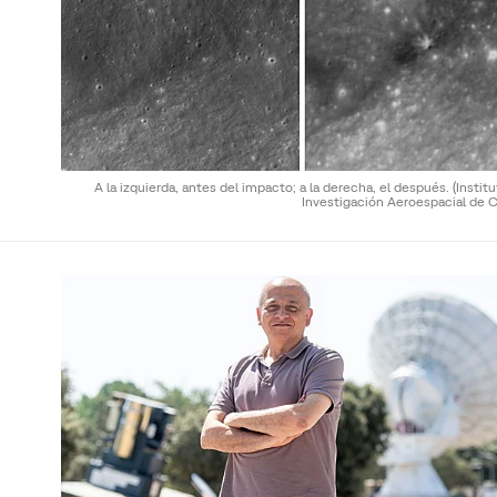
A la izquierda, antes del impacto; a la derecha, el después.
(Instit
Investigación Aeroespacial de C