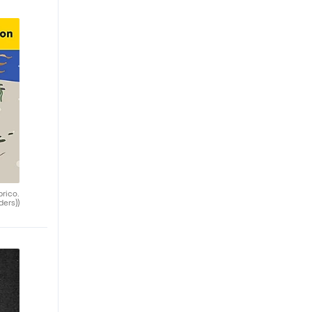
brico.
ders))