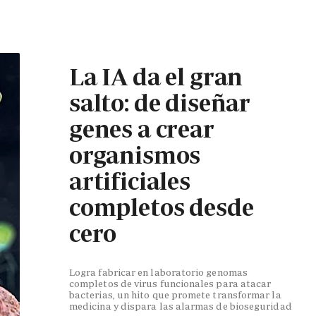
La IA da el gran
salto: de diseñar
genes a crear
organismos
artificiales
completos desde
cero
Logra fabricar en laboratorio genomas
completos de virus funcionales para atacar
bacterias, un hito que promete transformar la
medicina y dispara las alarmas de bioseguridad