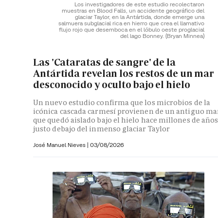
Los investigadores de este estudio recolectaron
muestras en Blood Falls, un accidente geográfico del
glaciar Taylor, en la Antártida, donde emerge una
salmuera subglacial rica en hierro que crea el llamativo
flujo rojo que desemboca en el lóbulo oeste proglacial
del lago Bonney.
(Bryan Minnea)
Las 'Cataratas de sangre' de la
Antártida revelan los restos de un mar
desconocido y oculto bajo el hielo
Un nuevo estudio confirma que los microbios de la
icónica cascada carmesí provienen de un antiguo ma
que quedó aislado bajo el hielo hace millones de año
justo debajo del inmenso glaciar Taylor
José Manuel Nieves
|
03/08/2026