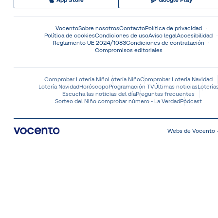
App Store
Google Play
Vocento
Sobre nosotros
Contacto
Política de privacidad
Política de cookies
Condiciones de uso
Aviso legal
Accesibilidad
Reglamento UE 2024/1083
Condiciones de contratación
Compromisos editoriales
Comprobar Lotería Niño
Lotería Niño
Comprobar Lotería Navidad
Lotería Navidad
Horóscopo
Programación TV
Últimas noticias
Lotería
Escucha las noticias del día
Preguntas frecuentes
Sorteo del Niño comprobar número - La Verdad
Pódcast
Webs de Vocento