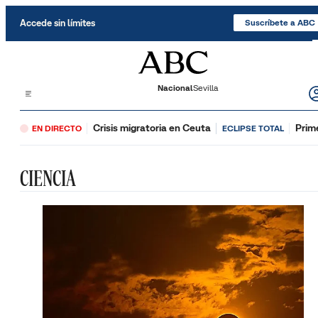
Saltar al contenido
Accede sin límites
Suscríbete a ABC
Nacional
Sevilla
Crisis migratoria en Ceuta
Prim
EN DIRECTO
ECLIPSE TOTAL
CIENCIA