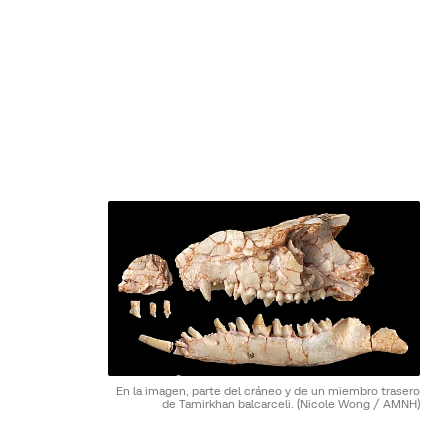
En la imagen, parte del cráneo y de un miembro trasero
de Tamirkhan balcarceli.
(Nicole Wong / AMNH)