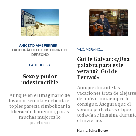
ANICETO MASFERRER
'ALÓ, VERANO...'
CATEDRÁTICO DE HISTORIA DEL
DERECHO
Guille Galván: «¿Una
palabra para este
LA TERCERA
verano? ¡Gol de
­Sexo y pudor
Ferran!»
indestructible
Aunque durante las
vacaciones trata de alejars
Aunque en el imaginario de
del móvil, no siempre lo
los años setenta y ochenta el
consigue. Asegura que el
toples parecía simbolizar la
verano perfecto es el que
liberación femenina, pocas
todavía se imagina durant
muchas mujeres lo
el invierno.
practican
Karina Sainz Borgo