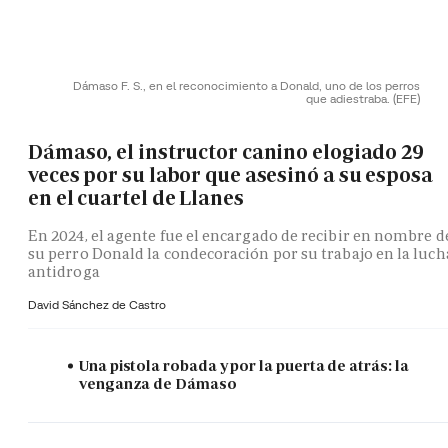
Dámaso F. S., en el reconocimiento a Donald, uno de los perros
que adiestraba.
(EFE)
Dámaso, el instructor canino elogiado 29
veces por su labor que asesinó a su esposa
en el cuartel de Llanes
En 2024, el agente fue el encargado de recibir en nombre d
su perro Donald la condecoración por su trabajo en la luch
antidroga
David Sánchez de Castro
Una pistola robada y por la puerta de atrás: la
venganza de Dámaso