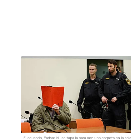
El acusado, Farhad N., se tapa la cara con una carpeta en la sala