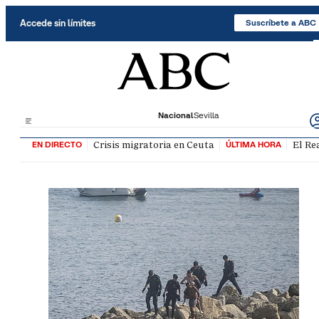
Saltar al contenido
Accede sin límites
Suscríbete a ABC
Nacional
Sevilla
Crisis migratoria en Ceuta
El Re
EN DIRECTO
ÚLTIMA HORA