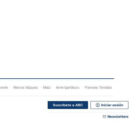
verte
Marcos Vázquez
Malú
Anne Igartiburu
Francesc Torralba
Suscribete a ABC
Iniciar sesión
Newsletters