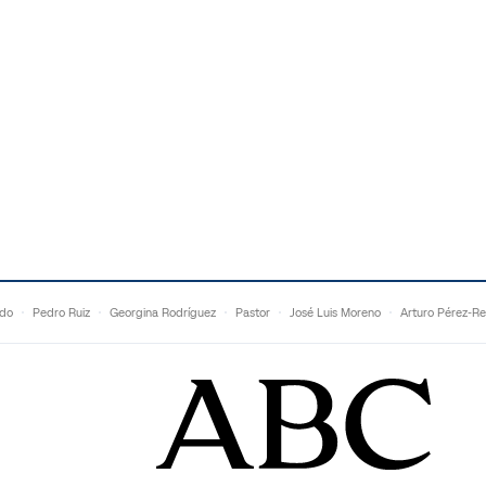
ldo
Pedro Ruiz
Georgina Rodríguez
Pastor
José Luis Moreno
Arturo Pérez-Re
Topuria