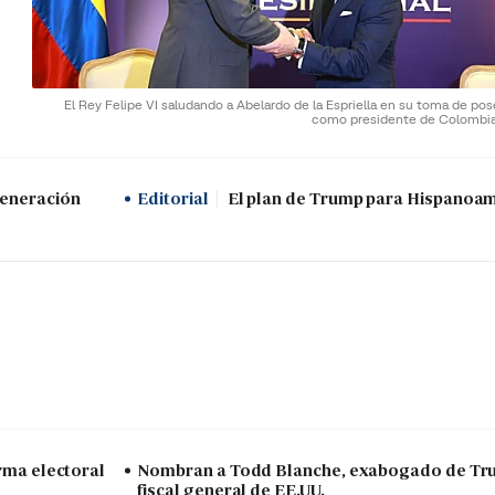
El Rey Felipe VI saludando a Abelardo de la Espriella en su toma de po
como presidente de Colombi
generación
Editorial
El plan de Trump para Hispanoa
arma electoral
Nombran a Todd Blanche, exabogado de Tr
fiscal general de EE.UU.