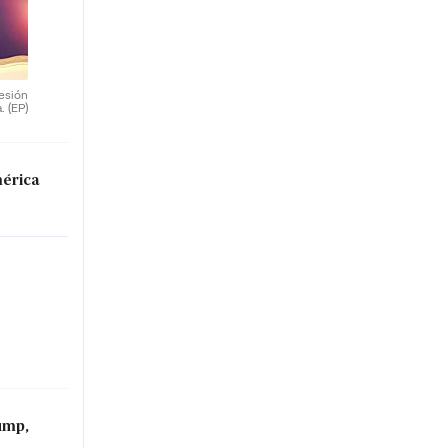
sesión
a.
(EP)
mérica
ump,