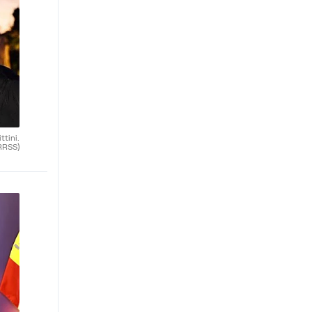
ttini.
RRSS)