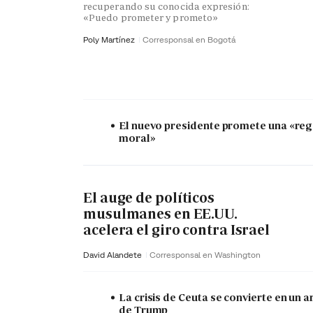
recuperando su conocida expresión:
«Puedo prometer y prometo»
Poly Martínez
Corresponsal en Bogotá
El nuevo presidente promete una «re
moral»
El auge de políticos
musulmanes en EE.UU.
acelera el giro contra Israel
David Alandete
Corresponsal en Washington
La crisis de Ceuta se convierte en un 
de Trump