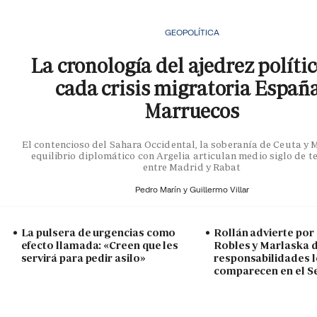
GEOPOLÍTICA
La cronología del ajedrez políti
cada crisis migratoria Españ
Marruecos
El contencioso del Sahara Occidental, la soberanía de Ceuta y Me
equilibrio diplomático con Argelia articulan medio siglo de t
entre Madrid y Rabat
Pedro Marín y
Guillermo Villar
La pulsera de urgencias como
Rollán advierte por 
efecto llamada: «Creen que les
Robles y Marlaska d
servirá para pedir asilo»
responsabilidades l
comparecen en el 