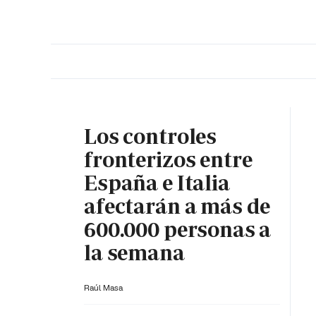
PORTADA
OPINIÓN
ESPAÑA
MADRID
INTE
Los controles
fronterizos entre
España e Italia
afectarán a más de
600.000 personas a
la semana
Raúl Masa