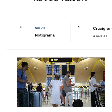
Crucigra
NUEVO
Notigrama
4 niveles