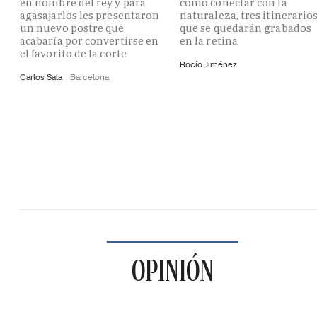
en nombre del rey y para
como conectar con la
agasajarlos les presentaron
naturaleza, tres itinerario
un nuevo postre que
que se quedarán grabados
acabaría por convertirse en
en la retina
el favorito de la corte
Rocío Jiménez
Carlos Sala
Barcelona
OPINIÓN