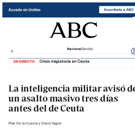
Saltar al contenido
Accede sin límites
Suscríbete a ABC
Nacional
Sevilla
Crisis migratoria en Ceuta
EN DIRECTO
La inteligencia militar avisó d
un asalto masivo tres días
antes del de Ceuta
Pilar De la Cuesta y
David Yagüe