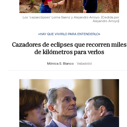
Los 'cazaeclipses' Lorna Saenz y Alejandro Arroyo.
(Cedida por
Alejandro Arroyo)
«HAY QUE VIVIRLO PARA ENTENDERLO»
Cazadores de eclipses que recorren miles
de kilómetros para verlos
Mónica S. Blanco
Valladolid