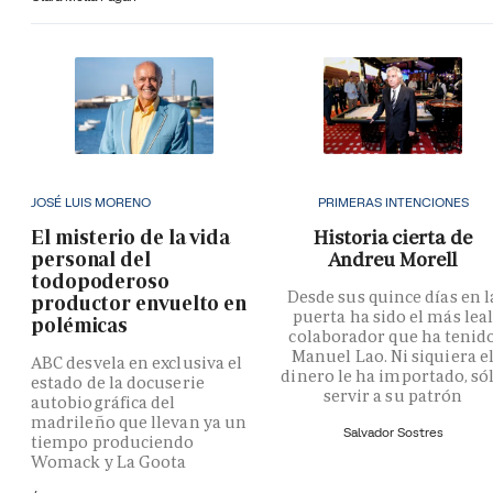
JOSÉ LUIS MORENO
PRIMERAS INTENCIONES
El misterio de la vida
Historia cierta de
personal del
Andreu Morell
todopoderoso
Desde sus quince días en l
productor envuelto en
puerta ha sido el más lea
polémicas
colaborador que ha tenid
Manuel Lao. Ni siquiera e
ABC desvela en exclusiva el
dinero le ha importado, só
estado de la docuserie
servir a su patrón
autobiográfica del
madrileño que llevan ya un
Salvador Sostres
tiempo produciendo
Womack y La Goota