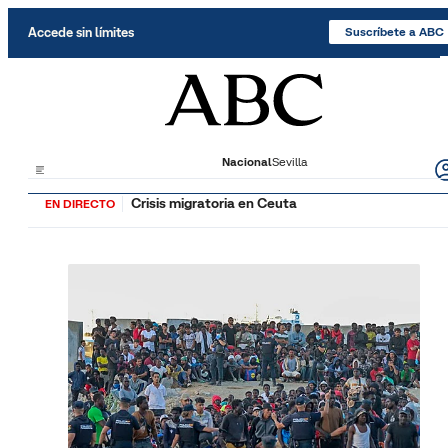
Saltar al contenido
Accede sin límites
Suscríbete a ABC
Nacional
Sevilla
Crisis migratoria en Ceuta
EN DIRECTO