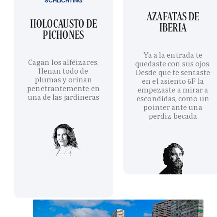
SCHLICHTING
AZAFATAS DE
HOLOCAUSTO DE
IBERIA
PICHONES
Ya a la entrada te
Cagan los alféizares,
quedaste con sus ojos.
llenan todo de
Desde que te sentaste
plumas y orinan
en el asiento 6F la
penetrantemente en
empezaste a mirar a
una de las jardineras
escondidas, como un
pointer ante una
perdiz becada