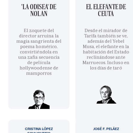
'LA ODISEA' DE
EL ELEFANTE DE
NOLAN
CEUTA
El zoquete del
Desde el mirador de
director arruina la
Tarifa también se ve,
magia sangrienta del
además del Yebel
poema homérico,
Musa, el elefante en la
convirtiéndola en
habitación del Estado
una zafia secuencia
reclinándose ante
de película
Marruecos. Incluso en
hollywoodense de
los días de taró
mamporros
CRISTINA LÓPEZ
JOSÉ F. PELÁEZ