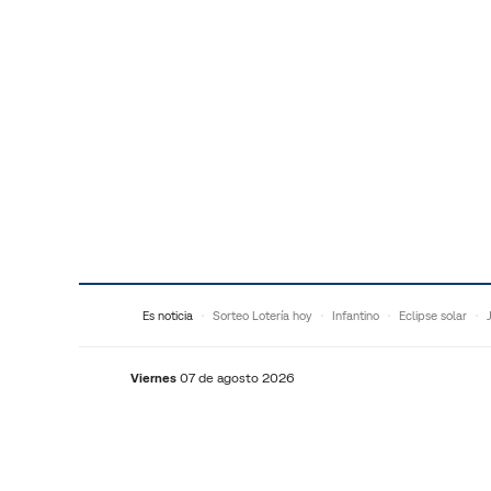
Saltar al contenido
Es noticia
Sorteo Lotería hoy
Infantino
Eclipse solar
Viernes
07 de agosto 2026