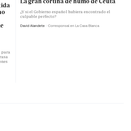
La gran cortina de humo de Ceuta
tida
no
¿Y si el Gobierno español hubiera encontrado el
culpable perfecto?
de
David Alandete
Corresponsal en La Casa Blanca
o para
trasa
lones