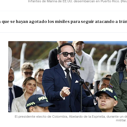
Infantes de Marina de EE.UU. desembarcan en Puerto Rico.
(Re
que se hayan agotado los misiles para seguir atacando a Irá
El presidente electo de Colombia, Abelardo de la Espriella, durante un d
militar