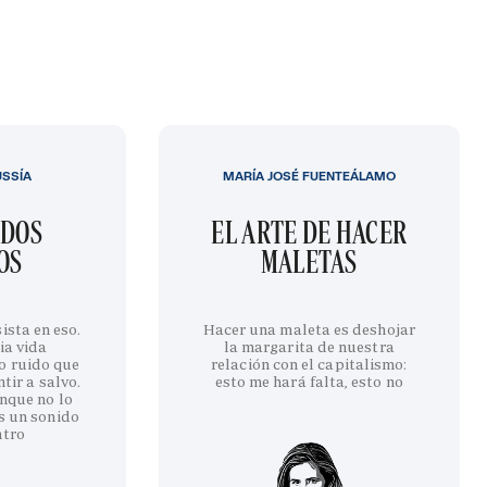
USSÍA
MARÍA JOSÉ FUENTEÁLAMO
IDOS
EL ARTE DE HACER
OS
MALETAS
ista en eso.
Hacer una maleta es deshojar
ia vida
la margarita de nuestra
o ruido que
relación con el capitalismo:
tir a salvo.
esto me hará falta, esto no
nque no lo
s un sonido
ntro