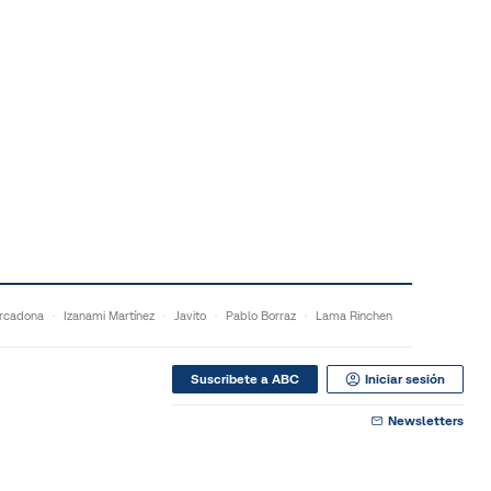
rcadona
Izanami Martínez
Javito
Pablo Borraz
Lama Rinchen
Suscribete a ABC
Iniciar sesión
Newsletters