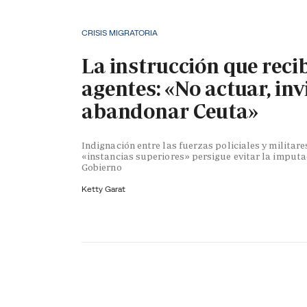
CRISIS MIGRATORIA
La instrucción que reci
agentes: «No actuar, inv
abandonar Ceuta»
Indignación entre las fuerzas policiales y militare
«instancias superiores» persigue evitar la imputa
Gobierno
Ketty Garat