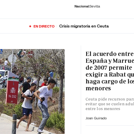
Nacional
Sevilla
Crisis migratoria en Ceuta
EN DIRECTO
RNACIONAL
ECONOMÍA
DEPORTES
SOCIEDAD
CULTURA
GENTE
PLAY
HISTORIA
ÚLTI
El acuerdo entre
España y Marru
de 2007 permite
exigir a Rabat qu
haga cargo de lo
menores
Ceuta pide recursos par
evitar que se cuelen adu
entre los menores
Joan Guirado