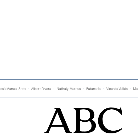
José Manuel Soto
Albert Rivera
Nathaly Marcus
Eutanasia
Vicente Vallés
Me
Adrián Quevedo
Ganaderos
Matteo Grandi