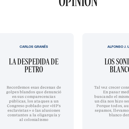
OPINIÓN
CARLOS GRANÉS
ALFONSO J. 
LA DESPEDIDA DE
LOS SON
PETRO
BLANC
Recordemos esas decenas de
Tal vez crecer cons
golpes blandos que denunció
En pasar med
en sus comparecencias
buscando el mism
públicas, los ataques a un
un día nos hizo sen
Congreso poblado por «HP’s
Porque todos, au
esclavistas» o las alusiones
sepamos, llevamo
constantes a la oligarquía y
blanco de
al colonialismo