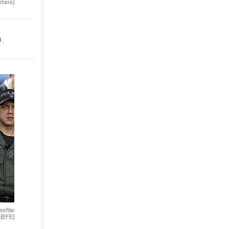
uters)
n
esfile
.
(EFE)