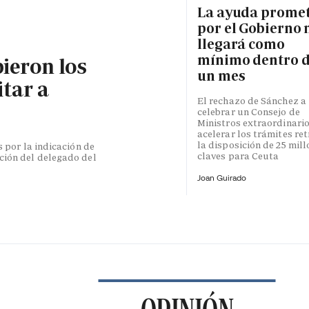
La ayuda prome
por el Gobierno 
llegará como
mínimo dentro 
bieron los
un mes
itar a
El rechazo de Sánchez a
celebrar un Consejo de
Ministros extraordinari
acelerar los trámites re
la disposición de 25 mil
s por la indicación de
claves para Ceuta
ción del delegado del
Joan Guirado