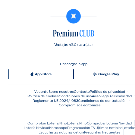
Ventajas ABC suscriptor
Descargar la app
App Store
Google Play
Vocento
Sobre nosotros
Contacto
Política de privacidad
Política de cookies
Condiciones de uso
Aviso legal
Accesibilidad
Reglamento UE 2024/1083
Condiciones de contratación
Compromisos editoriales
Comprobar Lotería Niño
Lotería Niño
Comprobar Lotería Navidad
Lotería Navidad
Horóscopo
Programación TV
Últimas noticias
Lotería
Escucha las noticias del día
Preguntas frecuentes