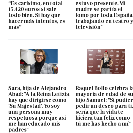
“Es carísimo, en total
estuvo presente. Mi
15.420 euros si sale
madre se partía el
todo bien. Si hay que
lomo por toda España
hacer más intentos, es
trabajando en teatro 
más”
televisión"
Sara, hija de Alejandro
Raquel Bollo celebra l
Abad: "A la Reina Letizia
mayoría de edad de s
hay que dirigirse como
hijo Samuel: "Si pudie
'Su Majestad'. Yo soy
pedir un deseo para ti,
una persona muy
sería que la vida te
respetuosa porque así
hiciera tan feliz como
me han educado mis
tú me has hecho a mí"
padres"