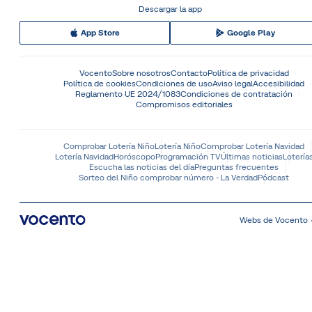
Descargar la app
App Store
Google Play
Vocento
Sobre nosotros
Contacto
Política de privacidad
Política de cookies
Condiciones de uso
Aviso legal
Accesibilidad
Reglamento UE 2024/1083
Condiciones de contratación
Compromisos editoriales
Comprobar Lotería Niño
Lotería Niño
Comprobar Lotería Navidad
Lotería Navidad
Horóscopo
Programación TV
Últimas noticias
Lotería
Escucha las noticias del día
Preguntas frecuentes
Sorteo del Niño comprobar número - La Verdad
Pódcast
Webs de Vocento