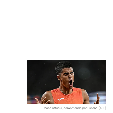
Moha Attaoui, compitiendo por España.
(AFP)