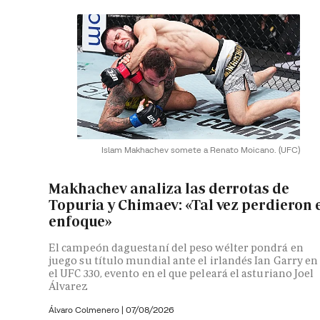
Islam Makhachev somete a Renato Moicano.
(UFC)
Makhachev analiza las derrotas de
Topuria y Chimaev: «Tal vez perdieron 
enfoque»
El campeón daguestaní del peso wélter pondrá en
juego su título mundial ante el irlandés Ian Garry en
el UFC 330, evento en el que peleará el asturiano Joel
Álvarez
Álvaro Colmenero
|
07/08/2026