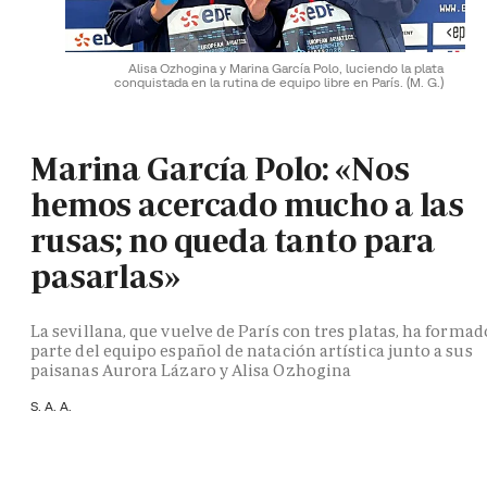
Alisa Ozhogina y Marina García Polo, luciendo la plata
conquistada en la rutina de equipo libre en París.
(M. G.)
Marina García Polo: «Nos
hemos acercado mucho a las
rusas; no queda tanto para
pasarlas»
La sevillana, que vuelve de París con tres platas, ha formad
parte del equipo español de natación artística junto a sus
paisanas Aurora Lázaro y Alisa Ozhogina
S. A. A.