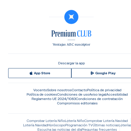
Ventajas ABC suscriptor
Descargar la app
App Store
Google Play
Vocento
Sobre nosotros
Contacto
Política de privacidad
Política de cookies
Condiciones de uso
Aviso legal
Accesibilidad
Reglamento UE 2024/1083
Condiciones de contratación
Compromisos editoriales
Comprobar Lotería Niño
Lotería Niño
Comprobar Lotería Navidad
Lotería Navidad
Horóscopo
Programación TV
Últimas noticias
Lotería
Escucha las noticias del día
Preguntas frecuentes